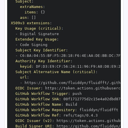
Subject
:
extraNames
:
items
:
{
}
asn
:
[
]
X509v3 extensions
:
Key Usage (critical)
:
-
Extended Key Usage
:
-
Subject Key Identifier
:
-
 C6
:
BA
:
04
:
55
:
BF
:
F5
:
2B
:
18
:
F6
:
4E
:
AA
:
DE
:
BB
:
DC
:
7F
:
6D
Authority Key Identifier
:
keyid
:
 DF
:
D3
:
E9
:
CF
:
56
:
24
:
11
:
96
:
F9
:
A8
:
D8
:
E9
:
28
:
5
Subject Alternative Name (critical)
:
url
:
-
 https
:
OIDC Issuer
:
 https
:
GitHub Workflow Trigger
:
GitHub Workflow SHA
:
GitHub Workflow Name
:
GitHub Workflow Repository
:
GitHub Workflow Ref
:
OIDC Issuer (v2)
:
 https
:
Build Signer URI
:
 https
: