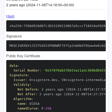
2 years ago (2024-11-08T14:18:00+00:00)
Hash
sha256:7598d928d6fc3b531892198b7a5cccf18434e592051c
Signature
MEQCIGRXbV1JZ37G4G53POBWRF7X7Cp2nWd6d7OGww4e6cW2AiB
Public Key Certificate
data
:
Serial Number
:
'0x57878ab57b033a11a3c3b9bdb9254ba
Signature
:
Issuer
:
 O=sigstore.dev
,
 CN=sigstore
-
Validity
:
Not Before
:
 2 years ago (2024
-
11
-
08T14
:
17
:
57+00
Not After
:
 2 years ago (2024
-
11
-
08T14
:
27
:
57+00
:
Algorithm
:
name
:
namedCurve
:
 P
-
256