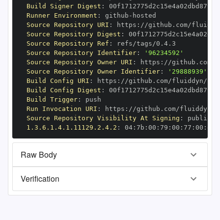
Build Signer Digest
:
Runner Environment
:
 github
-
Source Repository URI
:
 https
:
Source Repository Digest
:
Source Repository Ref
:
Source Repository Identifier
:
'96234592'
Source Repository Owner URI
:
 https
:
Source Repository Owner Identifier
:
'29888939'
Build Config URI
:
 https
:
Build Config Digest
:
Build Trigger
:
Run Invocation URI
:
 https
:
Source Repository Visibility At Signing
:
1.3.6.1.4.1.11129.2.4.2
:
 04
:
7b
:
00
:
79
:
00
:
77
:
00
:
dd
:
Raw Body
Verification