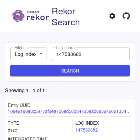
Rekor
Search
Attribute
Log Index
Log Index
SEARCH
Showing
1
-
1
of
1
Entry UUID:
108e9186e8c5677af9ea706ed56b84725ead8859490213349ae4da156cc33431b2f91b044bbd5bb1
TYPE
LOG INDEX
dsse
147580682
INTEGRATED TIME