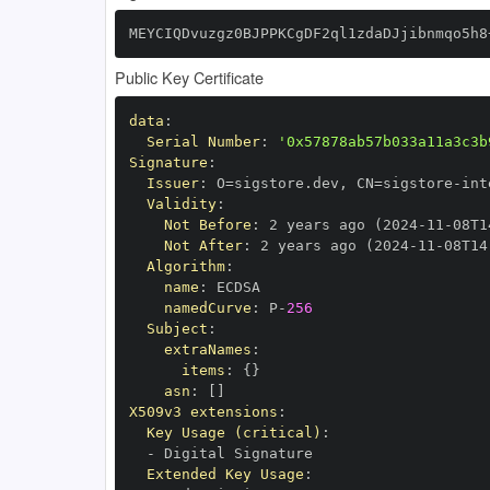
MEYCIQDvuzgz0BJPPKCgDF2ql1zdaDJjibnmqo5h8
Public Key Certificate
data
:
Serial Number
:
'0x57878ab57b033a11a3c3b
Signature
:
Issuer
:
 O=sigstore.dev
,
 CN=sigstore
-
Validity
:
Not Before
:
 2 years ago (2024
-
11
-
08T1
Not After
:
 2 years ago (2024
-
11
-
08T14
Algorithm
:
name
:
namedCurve
:
 P
-
256
Subject
:
extraNames
:
items
:
{
}
asn
:
[
]
X509v3 extensions
:
Key Usage (critical)
:
-
Extended Key Usage
: