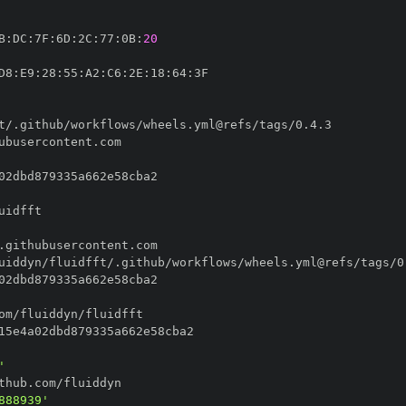
B
:
DC
:
7F
:
6D
:
2C
:
77
:
0B
:
20
D8
:
E9
:
28
:
55
:
A2
:
C6
:
2E
:
18
:
64
:
'
888939'