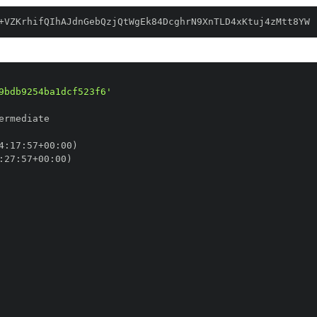
+VZKrhifQIhAJdnGebQzjQtWgEk84DcghrN9XnTLD4xKtuj4zMtt8YW
9bdb9254ba1dcf523f6'
4
:
17
:
57+00
:
:
27
:
57+00
: