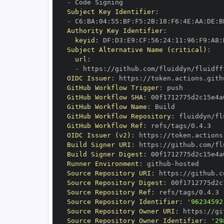
-
Subject Key Identifier
:
-
 C6
:
BA
:
04
:
55
:
BF
:
F5
:
2B
:
18
:
F6
:
4E
:
AA
:
DE
:
B
Authority Key Identifier
:
keyid
:
 DF
:
D3
:
E9
:
CF
:
56
:
24
:
11
:
96
:
F9
:
A8
:
Subject Alternative Name (critical)
:
url
:
-
 https
:
OIDC Issuer
:
 https
:
GitHub Workflow Trigger
:
GitHub Workflow SHA
:
GitHub Workflow Name
:
GitHub Workflow Repository
:
GitHub Workflow Ref
:
OIDC Issuer (v2)
:
 https
:
Build Signer URI
:
 https
:
Build Signer Digest
:
Runner Environment
:
 github
-
Source Repository URI
:
 https
:
Source Repository Digest
:
Source Repository Ref
:
Source Repository Identifier
:
'96234592
Source Repository Owner URI
:
 https
:
Source Repository Owner Identifier
:
'29