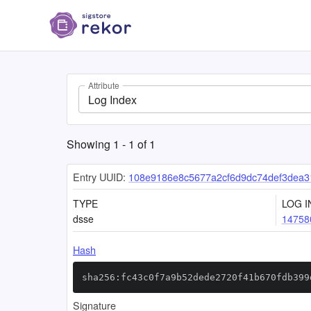
Attribute
Log Index
Showing
1
-
1
of
1
Entry UUID:
108e9186e8c5677a2cf6d9dc74def3dea3
TYPE
LOG I
dsse
14758
Hash
sha256:fc43c0f7a9b52dede2720f41b670fdb399
Signature