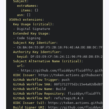
Subject
:
extraNames
:
items
:
{
}
asn
:
[
]
X509v3 extensions
:
Key Usage (critical)
:
-
Extended Key Usage
:
-
Subject Key Identifier
:
-
 C6
:
BA
:
04
:
55
:
BF
:
F5
:
2B
:
18
:
F6
:
4E
:
AA
:
DE
:
BB
:
DC
:
7F
:
6D
Authority Key Identifier
:
keyid
:
 DF
:
D3
:
E9
:
CF
:
56
:
24
:
11
:
96
:
F9
:
A8
:
D8
:
E9
:
28
:
5
Subject Alternative Name (critical)
:
url
:
-
 https
:
OIDC Issuer
:
 https
:
GitHub Workflow Trigger
:
GitHub Workflow SHA
:
GitHub Workflow Name
:
GitHub Workflow Repository
:
GitHub Workflow Ref
:
OIDC Issuer (v2)
:
 https
:
Build Signer URI
:
 https
: