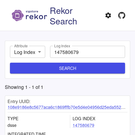
Rekor
Search
Attribute
Log Index
Log Index
SEARCH
Showing
1
-
1
of
1
Entry UUID:
108e9186e8c5677aca6c1869fffb70e5d4e04956d25eda5527e10946e9c298d9e93e7fb17533194e
TYPE
LOG INDEX
dsse
147580679
INTEGRATED TIME