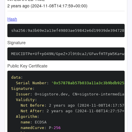
2 years ago (2024-11-08T14:17:59+00:00)
Hash
sha256:9a3b69e2a13ef49803ae59842e6d19939de394728912
Signature
MEUCIDTPe+Uf+pO49N/GpeZ+Jl9t0caJ/GFwvfHTFpW5Ka+wAiE
Public Key Certificate
data
:
Serial Number
:
'0x57878ab57b033a11a3c3b9bdb9254ba
Signature
:
Issuer
:
 O=sigstore.dev
,
 CN=sigstore
-
Validity
:
Not Before
:
 2 years ago (2024
-
11
-
08T14
:
17
:
57+00
Not After
:
 2 years ago (2024
-
11
-
08T14
:
27
:
57+00
:
Algorithm
:
name
:
namedCurve
:
 P
-
256