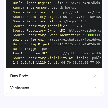
Build Signer Digest
:
Runner Environment
:
 github
-
Source Repository URI
:
 https
:
Source Repository Digest
:
Source Repository Ref
:
Source Repository Identifier
:
'96234592'
Source Repository Owner URI
:
 https
:
Source Repository Owner Identifier
:
'29888939'
Build Config URI
:
 https
:
Build Config Digest
:
Build Trigger
:
Run Invocation URI
:
 https
:
Source Repository Visibility At Signing
:
1.3.6.1.4.1.11129.2.4.2
:
 04
:
7b
:
00
:
79
:
00
:
77
:
00
:
dd
:
Raw Body
Verification