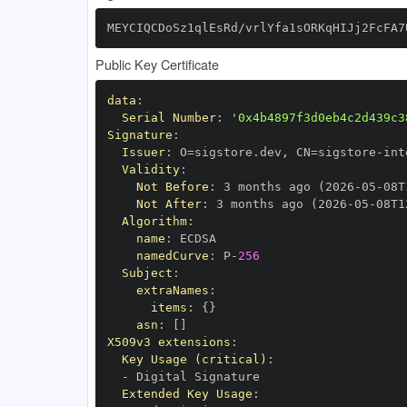
MEYCIQCDoSz1qlEsRd/vrlYfa1sORKqHIJj2FcFA7
Public Key Certificate
data
:
Serial Number
:
'0x4b4897f3d0eb4c2d439c3
Signature
:
Issuer
:
 O=sigstore.dev
,
 CN=sigstore
-
Validity
:
Not Before
:
 3 months ago (2026
-
05
-
08T
Not After
:
 3 months ago (2026
-
05
-
08T1
Algorithm
:
name
:
namedCurve
:
 P
-
256
Subject
:
extraNames
:
items
:
{
}
asn
:
[
]
X509v3 extensions
:
Key Usage (critical)
:
-
Extended Key Usage
: