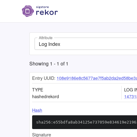
Attribute
Log Index
Showing
1
-
1
of
1
Entry UUID:
108e9186e8c5677ae7f5ab2da2ed58be3
TYPE
LOG I
hashedrekord
14731
Hash
sha256:e55bdfa8ab34125e737059e834619e2196
Signature