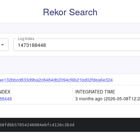
Rekor Search
Log Index
ae132bbcd833d9ba2c8484db2094cf6b21bd02fdea6e324
NDEX
INTEGRATED TIME
88448
3 months ago (2026-05-08T12:2
38fd6b57054246004ebfc4126c3b3d