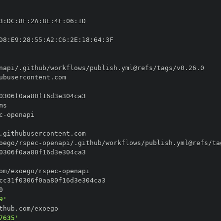
3
:
DC
:
8F
:
2A
:
8E
:
4F
:
06
:
D8
:
E9
:
28
:
55
:
A2
:
C6
:
2E
:
18
:
64
:
c
-
oego/rspec
-
om/exoego/rspec
-
9'
7635'