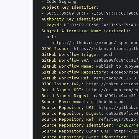
-
Subject Key Identifier
:
-
 68
:
5C
:
09
:
69
:
BF
:
F7
:
71
:
58
:
9F
:
FF
:
CC
:
90
:
6
Authority Key Identifier
:
keyid
:
 DF
:
D3
:
E9
:
CF
:
56
:
24
:
11
:
96
:
F9
:
A8
:
Subject Alternative Name (critical)
:
url
:
-
 https
:
//github.com/exoego/rspec
-
OIDC Issuer
:
 https
:
GitHub Workflow Trigger
:
GitHub Workflow SHA
:
GitHub Workflow Name
:
GitHub Workflow Repository
:
 exoego/rspe
GitHub Workflow Ref
:
OIDC Issuer (v2)
:
 https
:
Build Signer URI
:
 https
:
//github.com/ex
Build Signer Digest
:
Runner Environment
:
 github
-
Source Repository URI
:
 https
:
//github.c
Source Repository Digest
:
Source Repository Ref
:
Source Repository Identifier
:
'27262744
Source Repository Owner URI
:
 https
:
Source Repository Owner Identifier
:
'12