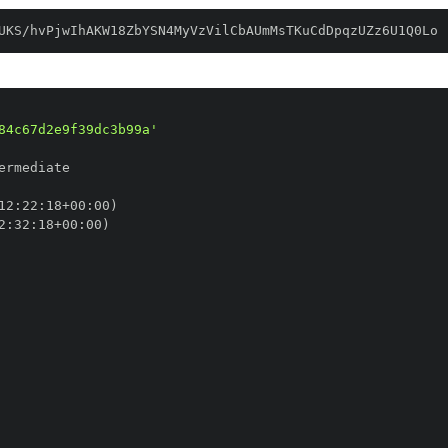
UKS/hvPjwIhAKW18ZbYSN4MyVzVilCbAUmMsTKuCdDpqzUZz6U1Q0Lo
84c67d2e9f39dc3b99a'
12
:
22
:
18+00
:
2
:
32
:
18+00
: