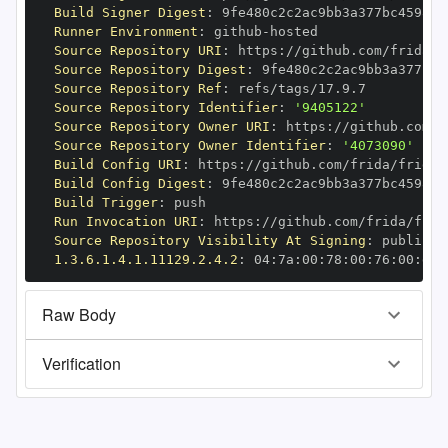
Build Signer Digest
:
Runner Environment
:
 github
-
Source Repository URI
:
 https
:
Source Repository Digest
:
Source Repository Ref
:
Source Repository Identifier
:
'9405122'
Source Repository Owner URI
:
 https
:
Source Repository Owner Identifier
:
'4073090'
Build Config URI
:
 https
:
Build Config Digest
:
Build Trigger
:
Run Invocation URI
:
 https
:
Source Repository Visibility At Signing
:
1.3.6.1.4.1.11129.2.4.2
:
 04
:
7a
:
00
:
78
:
00
:
76
:
00
:
dd
:
Raw Body
Verification