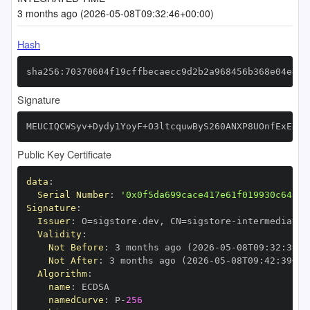
3 months ago (2026-05-08T09:32:46+00:00)
Hash
sha256:70370604f19cffbecaecc9d2b2a968456b368e04e4ab
Signature
MEUCIQCWSyv+Dydy1YoyF+O3ltcquwByS260ANXP8UOnfExE5gI
Public Key Certificate
data
:
Serial Number
:
'0x0f5da699cace417e61f019930c645de
Signature
:
Issuer
:
 O=sigstore.dev
,
 CN=sigstore
-
Validity
:
Not Before
:
 3 months ago (2026
-
05
-
08T09
:
32
:
39+0
Not After
:
 3 months ago (2026
-
05
-
08T09
:
42
:
39+00
Algorithm
:
name
:
namedCurve
:
 P
-
256