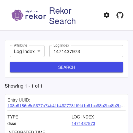
Rekor
Search
Attribute
Log Index
Log Index
SEARCH
Showing
1
-
1
of
1
Entry UUID:
108e9186e8c5677a74b41b4627781f9fd1e91cc68b2be8b2b6f4c11f6e24a17a1b43dc6b55d15ad3
TYPE
LOG INDEX
dsse
1471437973
INTEGRATED TIME