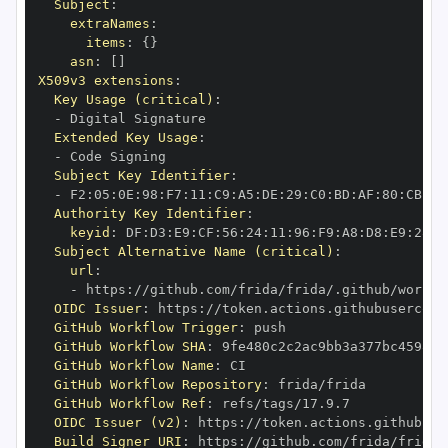
Subject
:
extraNames
:
items
:
{
}
asn
:
[
]
X509v3 extensions
:
Key Usage (critical)
:
-
Extended Key Usage
:
-
Subject Key Identifier
:
-
 F2
:
05
:
0E
:
98
:
F7
:
11
:
C9
:
A5
:
DE
:
29
:
C0
:
BD
:
AF
:
80
:
CB
:
49
Authority Key Identifier
:
keyid
:
 DF
:
D3
:
E9
:
CF
:
56
:
24
:
11
:
96
:
F9
:
A8
:
D8
:
E9
:
28
:
5
Subject Alternative Name (critical)
:
url
:
-
 https
:
OIDC Issuer
:
 https
:
GitHub Workflow Trigger
:
GitHub Workflow SHA
:
GitHub Workflow Name
:
GitHub Workflow Repository
:
GitHub Workflow Ref
:
OIDC Issuer (v2)
:
 https
:
Build Signer URI
:
 https
: