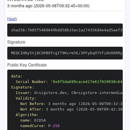
3 months ago (2026-05-08T09:32:45+00:00)
Hash
sha256:7605f5460649bdd58b33ac1a274356d4e4ad5aef3c06
Signature
MEQCIHRy5Vj8COPB9fcgIT9Kvrm5E/3PFybqOTVfi0UXKRRyAiA
Public Key Certificate
data
:
Serial Number
:
'0x0f5da699cace417e61f019930c645de
Signature
:
Issuer
:
 O=sigstore.dev
,
 CN=sigstore
-
Validity
:
Not Before
:
 3 months ago (2026
-
05
-
08T09
:
32
:
39+0
Not After
:
 3 months ago (2026
-
05
-
08T09
:
42
:
39+00
Algorithm
:
name
:
namedCurve
:
 P
-
256