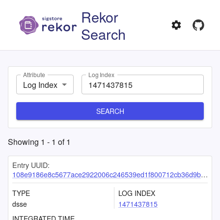
Rekor
Search
Attribute
Log Index
Log Index
SEARCH
Showing
1
-
1
of
1
Entry UUID:
108e9186e8c5677ace2922006c246539ed1f800712cb36d9bfb4f19610d0e9343a9d213f749b298b
TYPE
LOG INDEX
dsse
1471437815
INTEGRATED TIME