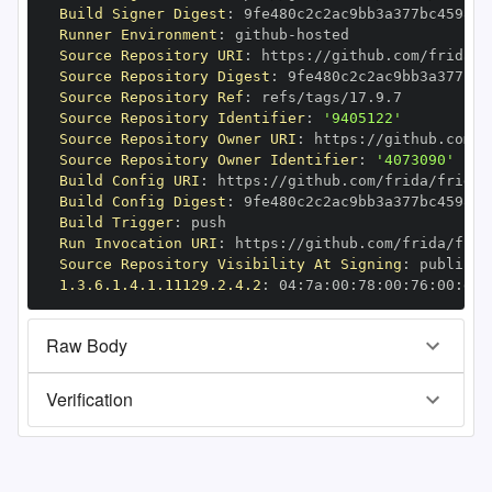
Build Signer Digest
:
Runner Environment
:
 github
-
Source Repository URI
:
 https
:
Source Repository Digest
:
Source Repository Ref
:
Source Repository Identifier
:
'9405122'
Source Repository Owner URI
:
 https
:
Source Repository Owner Identifier
:
'4073090'
Build Config URI
:
 https
:
Build Config Digest
:
Build Trigger
:
Run Invocation URI
:
 https
:
Source Repository Visibility At Signing
:
1.3.6.1.4.1.11129.2.4.2
:
 04
:
7a
:
00
:
78
:
00
:
76
:
00
:
dd
:
Raw Body
Verification