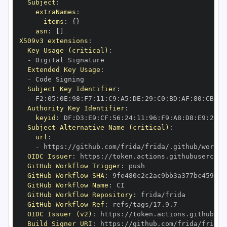
Subject
:
extraNames
:
items
:
{
}
asn
:
[
]
X509v3 extensions
:
Key Usage (critical)
:
-
Extended Key Usage
:
-
Subject Key Identifier
:
-
 F2
:
05
:
0E
:
98
:
F7
:
11
:
C9
:
A5
:
DE
:
29
:
C0
:
BD
:
AF
:
80
:
CB
:
49
Authority Key Identifier
:
keyid
:
 DF
:
D3
:
E9
:
CF
:
56
:
24
:
11
:
96
:
F9
:
A8
:
D8
:
E9
:
28
:
5
Subject Alternative Name (critical)
:
url
:
-
 https
:
OIDC Issuer
:
 https
:
GitHub Workflow Trigger
:
GitHub Workflow SHA
:
GitHub Workflow Name
:
GitHub Workflow Repository
:
GitHub Workflow Ref
:
OIDC Issuer (v2)
:
 https
:
Build Signer URI
:
 https
: