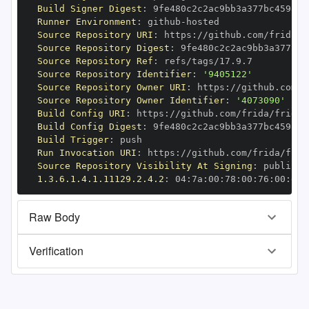
Build Signer Digest
:
Runner Environment
:
 github
-
Source Repository URI
:
 https
:
Source Repository Digest
:
Source Repository Ref
:
Source Repository Identifier
:
'9405122'
Source Repository Owner URI
:
 https
:
Source Repository Owner Identifier
:
'4073090'
Build Config URI
:
 https
:
Build Config Digest
:
Build Trigger
:
Run Invocation URI
:
 https
:
Source Repository Visibility At Signing
:
1.3.6.1.4.1.11129.2.4.2
:
 04
:
7a
:
00
:
78
:
00
:
76
:
00
:
dd
:
Raw Body
Verification