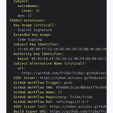
Subject
:
extraNames
:
items
:
{
}
asn
:
[
]
X509v3 extensions
:
Key Usage (critical)
:
-
Extended Key Usage
:
-
Subject Key Identifier
:
-
 F2
:
05
:
0E
:
98
:
F7
:
11
:
C9
:
A5
:
DE
:
29
:
C0
:
BD
:
AF
:
80
:
CB
:
49
Authority Key Identifier
:
keyid
:
 DF
:
D3
:
E9
:
CF
:
56
:
24
:
11
:
96
:
F9
:
A8
:
D8
:
E9
:
28
:
5
Subject Alternative Name (critical)
:
url
:
-
 https
:
OIDC Issuer
:
 https
:
GitHub Workflow Trigger
:
GitHub Workflow SHA
:
GitHub Workflow Name
:
GitHub Workflow Repository
:
GitHub Workflow Ref
:
OIDC Issuer (v2)
:
 https
:
Build Signer URI
:
 https
: