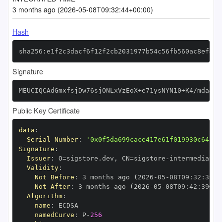
3 months ago (2026-05-08T09:32:44+00:00)
Hash
sha256:e1f2c3dacf6f12f2cb2031977b54c56fb560ac8ef450
Signature
MEUCIQCAdGmxfsjDw76sjONLxVzEoX+e71ysNYN10+K4/mdaJAI
Public Key Certificate
data
:
Serial Number
:
'0x0f5da699cace417e61f019930c645de
Signature
:
Issuer
:
 O=sigstore.dev
,
 CN=sigstore
-
Validity
:
Not Before
:
 3 months ago (2026
-
05
-
08T09
:
32
:
39+0
Not After
:
 3 months ago (2026
-
05
-
08T09
:
42
:
39+00
Algorithm
:
name
:
namedCurve
:
 P
-
256