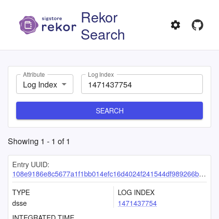
Rekor
Search
Attribute
Log Index
Log Index
SEARCH
Showing
1
-
1
of
1
Entry UUID:
108e9186e8c5677a1f1bb014efc16d4024f241544df989266bb77662b50d9fcd38da059055e7db20
TYPE
LOG INDEX
dsse
1471437754
INTEGRATED TIME