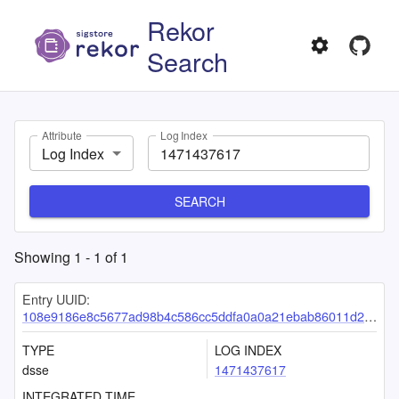
Rekor
Search
Attribute
Log Index
Log Index
SEARCH
Showing
1
-
1
of
1
Entry UUID:
108e9186e8c5677ad98b4c586cc5ddfa0a0a21ebab86011d258cabea19655b7e40385253c1e3f2d9
TYPE
LOG INDEX
dsse
1471437617
INTEGRATED TIME