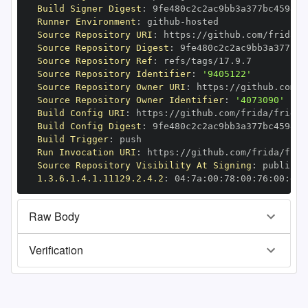
Build Signer Digest
:
Runner Environment
:
 github
-
Source Repository URI
:
 https
:
Source Repository Digest
:
Source Repository Ref
:
Source Repository Identifier
:
'9405122'
Source Repository Owner URI
:
 https
:
Source Repository Owner Identifier
:
'4073090'
Build Config URI
:
 https
:
Build Config Digest
:
Build Trigger
:
Run Invocation URI
:
 https
:
Source Repository Visibility At Signing
:
1.3.6.1.4.1.11129.2.4.2
:
 04
:
7a
:
00
:
78
:
00
:
76
:
00
:
dd
:
Raw Body
Verification