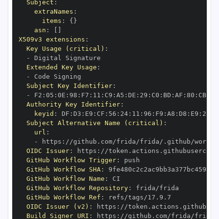
Subject
:
extraNames
:
items
:
{
}
asn
:
[
]
X509v3 extensions
:
Key Usage (critical)
:
-
Extended Key Usage
:
-
Subject Key Identifier
:
-
 F2
:
05
:
0E
:
98
:
F7
:
11
:
C9
:
A5
:
DE
:
29
:
C0
:
BD
:
AF
:
80
:
CB
:
49
Authority Key Identifier
:
keyid
:
 DF
:
D3
:
E9
:
CF
:
56
:
24
:
11
:
96
:
F9
:
A8
:
D8
:
E9
:
28
:
5
Subject Alternative Name (critical)
:
url
:
-
 https
:
OIDC Issuer
:
 https
:
GitHub Workflow Trigger
:
GitHub Workflow SHA
:
GitHub Workflow Name
:
GitHub Workflow Repository
:
GitHub Workflow Ref
:
OIDC Issuer (v2)
:
 https
:
Build Signer URI
:
 https
: