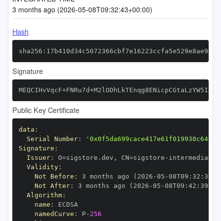
3 months ago (2026-05-08T09:32:43+00:00)
Hash
sha256:17b410d34c5072366cbf7e16223ccfa5e529e8ae9401
Signature
MEQCIHvVqcF+FNRu7d+M2lODhLkTEnqg8ENicpCGtaLzYW5IAiA
Public Key Certificate
data
:
Serial Number
:
'0x0f5da699cace417e61f019930c645de
Signature
:
Issuer
:
 O=sigstore.dev
,
 CN=sigstore
-
Validity
:
Not Before
:
 3 months ago (2026
-
05
-
08T09
:
32
:
39+0
Not After
:
 3 months ago (2026
-
05
-
08T09
:
42
:
39+00
Algorithm
:
name
:
namedCurve
:
 P
-
256