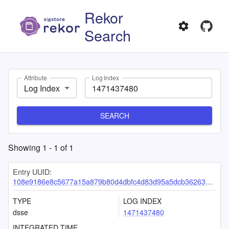
Rekor
Search
Attribute
Log Index
Log Index
SEARCH
Showing
1
-
1
of
1
Entry UUID:
108e9186e8c5677a15a879b80d4dbfc4d83d95a5dcb3626393a990150260ec93f3d110449b9c05d6
TYPE
LOG INDEX
dsse
1471437480
INTEGRATED TIME