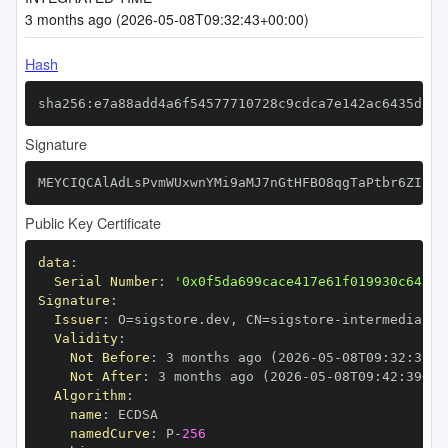
3 months ago (2026-05-08T09:32:43+00:00)
Hash
sha256:e7a88add4a6f54577710728c9cdca7e142ac6435d19b
Signature
MEYCIQCAlAdLsPvmWUxwnYMi9aMJ7nGtHFBO8qgTaPtbr6ZIkgI
Public Key Certificate
data
:
Serial Number
:
'0x0f5da699cace417e61f019930c645de
Signature
:
Issuer
:
 O=sigstore.dev
,
 CN=sigstore
-
Validity
:
Not Before
:
 3 months ago (2026
-
05
-
08T09
:
32
:
39+0
Not After
:
 3 months ago (2026
-
05
-
08T09
:
42
:
39+00
Algorithm
:
name
:
namedCurve
:
 P
-
256