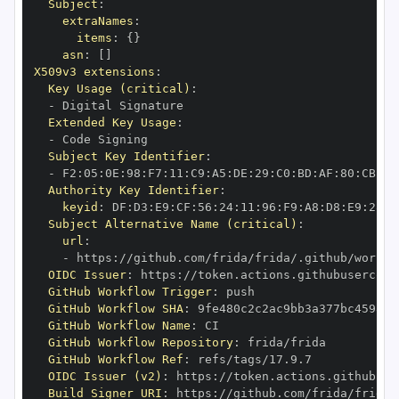
Subject
:
extraNames
:
items
:
{
}
asn
:
[
]
X509v3 extensions
:
Key Usage (critical)
:
-
Extended Key Usage
:
-
Subject Key Identifier
:
-
 F2
:
05
:
0E
:
98
:
F7
:
11
:
C9
:
A5
:
DE
:
29
:
C0
:
BD
:
AF
:
80
:
CB
:
49
Authority Key Identifier
:
keyid
:
 DF
:
D3
:
E9
:
CF
:
56
:
24
:
11
:
96
:
F9
:
A8
:
D8
:
E9
:
28
:
5
Subject Alternative Name (critical)
:
url
:
-
 https
:
OIDC Issuer
:
 https
:
GitHub Workflow Trigger
:
GitHub Workflow SHA
:
GitHub Workflow Name
:
GitHub Workflow Repository
:
GitHub Workflow Ref
:
OIDC Issuer (v2)
:
 https
:
Build Signer URI
:
 https
: