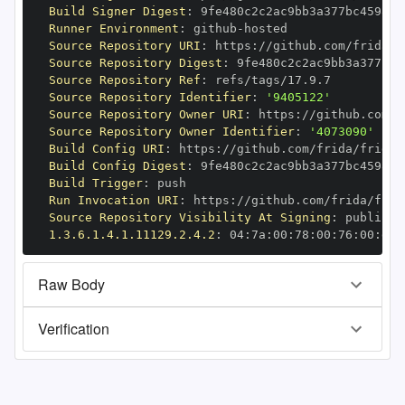
Build Signer Digest
:
Runner Environment
:
 github
-
Source Repository URI
:
 https
:
Source Repository Digest
:
Source Repository Ref
:
Source Repository Identifier
:
'9405122'
Source Repository Owner URI
:
 https
:
Source Repository Owner Identifier
:
'4073090'
Build Config URI
:
 https
:
Build Config Digest
:
Build Trigger
:
Run Invocation URI
:
 https
:
Source Repository Visibility At Signing
:
1.3.6.1.4.1.11129.2.4.2
:
 04
:
7a
:
00
:
78
:
00
:
76
:
00
:
dd
:
Raw Body
Verification