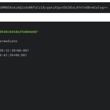
D0MDE8sAiAQ2zdxNRfuCz18/ypniXSpvtbCUExL4Yn7xOBrmCwlvg==
9930c645de3fe804e60'
09
:
32
:
39+00
:
9
:
42
:
39+00
: