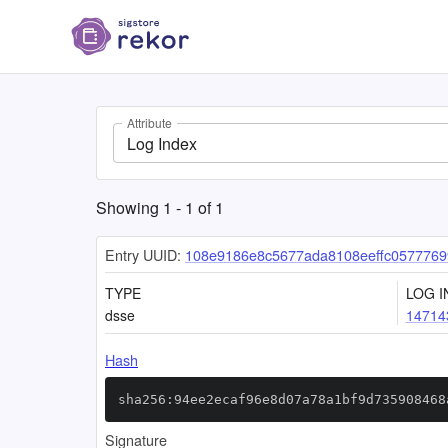
Attribute
Log Index
Showing
1
-
1
of
1
Entry UUID:
108e9186e8c5677ada8108eeffc057776
TYPE
LOG I
dsse
14714
Hash
sha256:94ee2ecaf96e8d07a78a1bf9d735908468
Signature