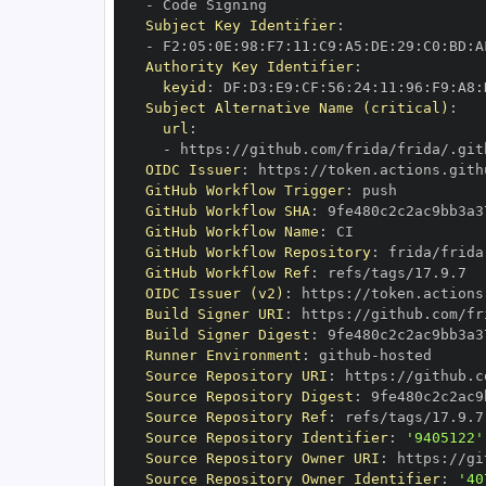
-
Subject Key Identifier
:
-
 F2
:
05
:
0E
:
98
:
F7
:
11
:
C9
:
A5
:
DE
:
29
:
C0
:
BD
:
A
Authority Key Identifier
:
keyid
:
 DF
:
D3
:
E9
:
CF
:
56
:
24
:
11
:
96
:
F9
:
A8
:
Subject Alternative Name (critical)
:
url
:
-
 https
:
OIDC Issuer
:
 https
:
GitHub Workflow Trigger
:
GitHub Workflow SHA
:
GitHub Workflow Name
:
GitHub Workflow Repository
:
GitHub Workflow Ref
:
OIDC Issuer (v2)
:
 https
:
Build Signer URI
:
 https
:
Build Signer Digest
:
Runner Environment
:
 github
-
Source Repository URI
:
 https
:
Source Repository Digest
:
Source Repository Ref
:
Source Repository Identifier
:
'9405122'
Source Repository Owner URI
:
 https
:
Source Repository Owner Identifier
:
'40