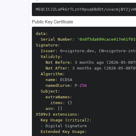
MEQCICJZLaPkGrTLznY0puq6BdUt/uvacmjBY2jvH
Public Key Certificate
data
:
Serial Number
:
'0x0f5da699cace417e61f01
Signature
:
Issuer
:
 O=sigstore.dev
,
 CN=sigstore
-
Validity
:
Not Before
:
 3 months ago (2026
-
05
-
08T
Not After
:
 3 months ago (2026
-
05
-
08T0
Algorithm
:
name
:
namedCurve
:
 P
-
256
Subject
:
extraNames
:
items
:
{
}
asn
:
[
]
X509v3 extensions
:
Key Usage (critical)
:
-
Extended Key Usage
: