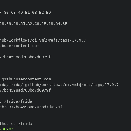
F
:
80
:
CB
:
49
:
B1
:
0B
:
B2
:
D8
:
E9
:
28
:
55
:
A2
:
C6
:
2E
:
18
:
64
:
73090'