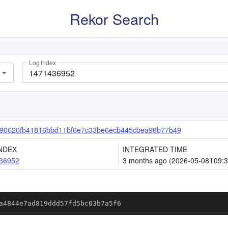
Rekor Search
Log Index
990620fb41816bbd11bf6e7c33be6ecb445cbea98b77b49
NDEX
INTEGRATED TIME
36952
3 months ago (2026-05-08T09:3
a4844e7ad819ddd57fd5bc03b7a5f6