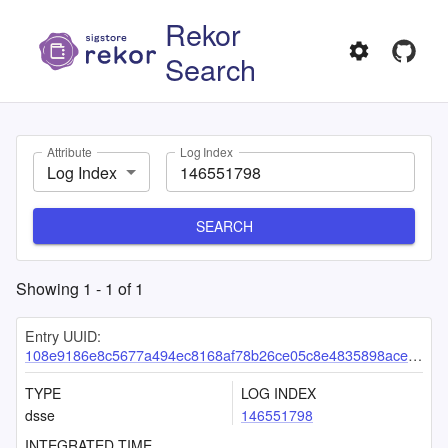
Rekor
Search
Attribute
Log Index
Log Index
SEARCH
Showing
1
-
1
of
1
Entry UUID:
108e9186e8c5677a494ec8168af78b26ce05c8e4835898ace0fdea82e3f246b5c7a45ef84bb54588
TYPE
LOG INDEX
dsse
146551798
INTEGRATED TIME