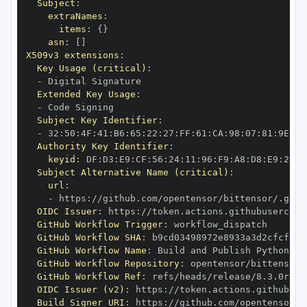
Subject
:
extraNames
:
items
:
{
}
asn
:
[
]
X509v3 extensions
:
Key Usage (critical)
:
-
Extended Key Usage
:
-
Subject Key Identifier
:
-
 32
:
50
:
4F
:
41
:
B6
:
65
:
22
:
27
:
FF
:
61
:
CA
:
98
:
07
:
81
:
9E
:
3C
Authority Key Identifier
:
keyid
:
 DF
:
D3
:
E9
:
CF
:
56
:
24
:
11
:
96
:
F9
:
A8
:
D8
:
E9
:
28
:
5
Subject Alternative Name (critical)
:
url
:
-
 https
:
OIDC Issuer
:
 https
:
GitHub Workflow Trigger
:
GitHub Workflow SHA
:
GitHub Workflow Name
:
GitHub Workflow Repository
:
GitHub Workflow Ref
:
OIDC Issuer (v2)
:
 https
:
Build Signer URI
:
 https
: