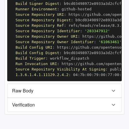
Build Signer Digest
:
Runner Environment
:
 github
-
Source Repository URI
:
 https
:
Source Repository Digest
:
Source Repository Ref
:
Source Repository Identifier
:
'283347912'
Source Repository Owner URI
:
 https
:
Source Repository Owner Identifier
:
'61063461'
Build Config URI
:
 https
:
Build Config Digest
:
Build Trigger
:
Run Invocation URI
:
 https
:
Source Repository Visibility At Signing
:
1.3.6.1.4.1.11129.2.4.2
:
 04
:
7b
:
00
:
79
:
00
:
77
:
00
:
dd
:
Raw Body
Verification