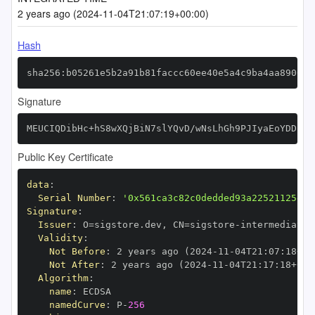
2 years ago (2024-11-04T21:07:19+00:00)
Hash
sha256:b05261e5b2a91b81faccc60ee40e5a4c9ba4aa8906d3
Signature
MEUCIQDibHc+hS8wXQjBiN7slYQvD/wNsLhGh9PJIyaEoYDDbQI
Public Key Certificate
data
:
Serial Number
:
'0x561ca3c82c0dedded93a22521125eb0
Signature
:
Issuer
:
 O=sigstore.dev
,
 CN=sigstore
-
Validity
:
Not Before
:
 2 years ago (2024
-
11
-
04T21
:
07
:
18+00
Not After
:
 2 years ago (2024
-
11
-
04T21
:
17
:
18+00
:
Algorithm
:
name
:
namedCurve
:
 P
-
256