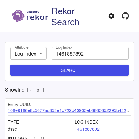
Rekor
Search
Attribute
Log Index
Log Index
SEARCH
Showing
1
-
1
of
1
Entry UUID:
108e9186e8c5677ac853e1b722d40935eb6865652295b4325b269077cbd1f1efef1be8ce9bcf6a5e
TYPE
LOG INDEX
dsse
1461887892
INTEGRATED TIME