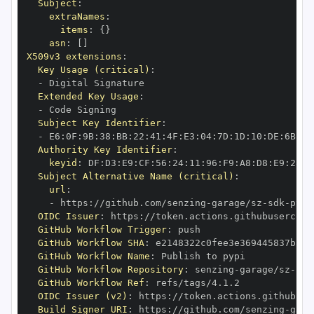
Subject
:
extraNames
:
items
:
{
}
asn
:
[
]
X509v3 extensions
:
Key Usage (critical)
:
-
Extended Key Usage
:
-
Subject Key Identifier
:
-
 E6
:
0F
:
9B
:
38
:
BB
:
22
:
41
:
4F
:
E3
:
04
:
7D
:
1D
:
10
:
DE
:
6B
:
C3
Authority Key Identifier
:
keyid
:
 DF
:
D3
:
E9
:
CF
:
56
:
24
:
11
:
96
:
F9
:
A8
:
D8
:
E9
:
28
:
5
Subject Alternative Name (critical)
:
url
:
-
 https
:
//github.com/senzing
-
garage/sz
-
sdk
-
pyth
OIDC Issuer
:
 https
:
GitHub Workflow Trigger
:
GitHub Workflow SHA
:
GitHub Workflow Name
:
GitHub Workflow Repository
:
 senzing
-
garage/sz
-
sdk
GitHub Workflow Ref
:
OIDC Issuer (v2)
:
 https
:
Build Signer URI
:
 https
:
//github.com/senzing
-
gara