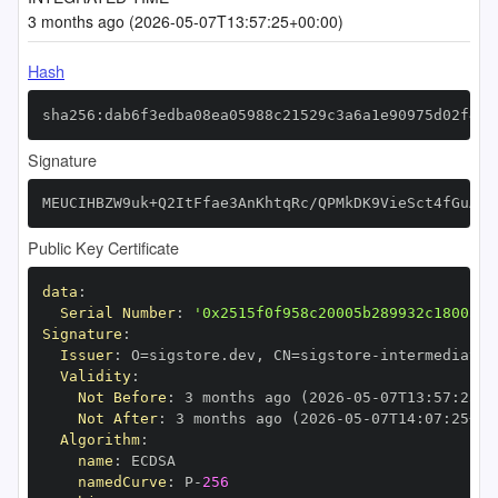
3 months ago (2026-05-07T13:57:25+00:00)
Hash
sha256:dab6f3edba08ea05988c21529c3a6a1e90975d02f4fe
Signature
MEUCIHBZW9uk+Q2ItFfae3AnKhtqRc/QPMkDK9VieSct4fGuAiE
Public Key Certificate
data
:
Serial Number
:
'0x2515f0f958c20005b289932c18005ae
Signature
:
Issuer
:
 O=sigstore.dev
,
 CN=sigstore
-
Validity
:
Not Before
:
 3 months ago (2026
-
05
-
07T13
:
57
:
25+0
Not After
:
 3 months ago (2026
-
05
-
07T14
:
07
:
25+00
Algorithm
:
name
:
namedCurve
:
 P
-
256