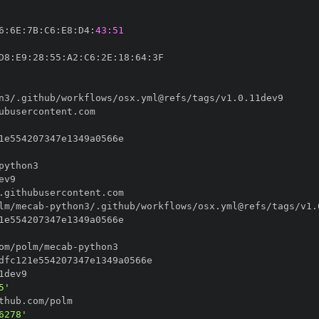
6
:
6E
:
7B
:
C6
:
E8
:
D4
:
43:51
D8
:
E9
:
28
:
55
:
A2
:
C6
:
2E
:
18
:
64
:
lm/mecab
-
om/polm/mecab
-
5'
6278'