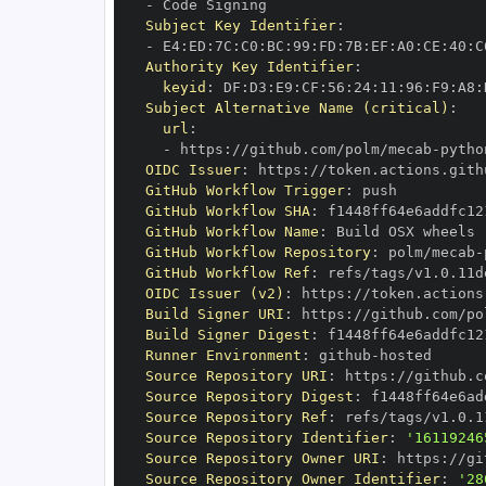
-
Subject Key Identifier
:
-
 E4
:
ED
:
7C
:
C0
:
BC
:
99
:
FD
:
7B
:
EF
:
A0
:
CE
:
40
:
C
Authority Key Identifier
:
keyid
:
 DF
:
D3
:
E9
:
CF
:
56
:
24
:
11
:
96
:
F9
:
A8
:
Subject Alternative Name (critical)
:
url
:
-
 https
:
//github.com/polm/mecab
-
OIDC Issuer
:
 https
:
GitHub Workflow Trigger
:
GitHub Workflow SHA
:
GitHub Workflow Name
:
GitHub Workflow Repository
:
 polm/mecab
-
GitHub Workflow Ref
:
OIDC Issuer (v2)
:
 https
:
Build Signer URI
:
 https
:
//github.com/po
Build Signer Digest
:
Runner Environment
:
 github
-
Source Repository URI
:
 https
:
//github.c
Source Repository Digest
:
Source Repository Ref
:
Source Repository Identifier
:
'16119246
Source Repository Owner URI
:
 https
:
Source Repository Owner Identifier
:
'28