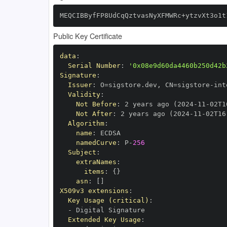
MEQCIBByfFP8UdCqQztvasNyXFMWRc+ytzvXt3o1t
Public Key Certificate
data
:
Serial Number
:
'0x08e9d60da4460b250d42b
Signature
:
Issuer
:
 O=sigstore.dev
,
 CN=sigstore
-
Validity
:
Not Before
:
 2 years ago (2024
-
11
-
02T1
Not After
:
 2 years ago (2024
-
11
-
02T16
Algorithm
:
name
:
namedCurve
:
 P
-
256
Subject
:
extraNames
:
items
:
{
}
asn
:
[
]
X509v3 extensions
:
Key Usage (critical)
:
-
Extended Key Usage
: