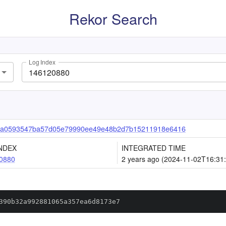
Rekor Search
Log Index
7a0593547ba57d05e79990ee49e48b2d7b15211918e6416
NDEX
INTEGRATED TIME
0880
2 years ago (2024-11-02T16:31
390b32a992881065a357ea6d8173e7