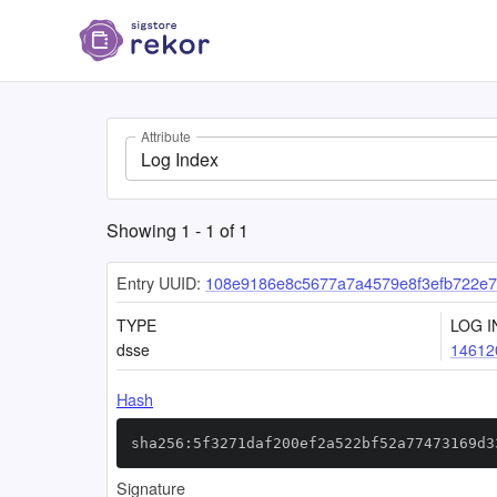
Attribute
Log Index
Showing
1
-
1
of
1
Entry UUID:
108e9186e8c5677a7a4579e8f3efb722e
TYPE
LOG I
dsse
14612
Hash
sha256:5f3271daf200ef2a522bf52a77473169d3
Signature