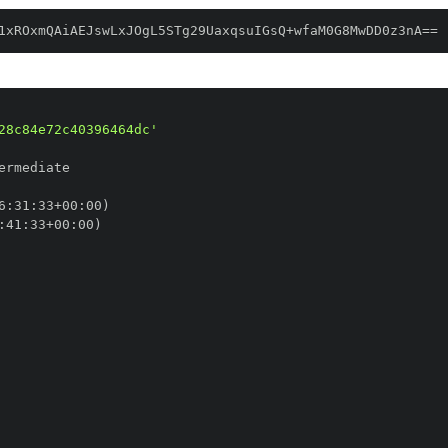
1xROxmQAiAEJswLxJOgL5STg29UaxqsuIGsQ+wfaM0G8MwDD0z3nA==
28c84e72c40396464dc'
6
:
31
:
33+00
:
:
41
:
33+00
: