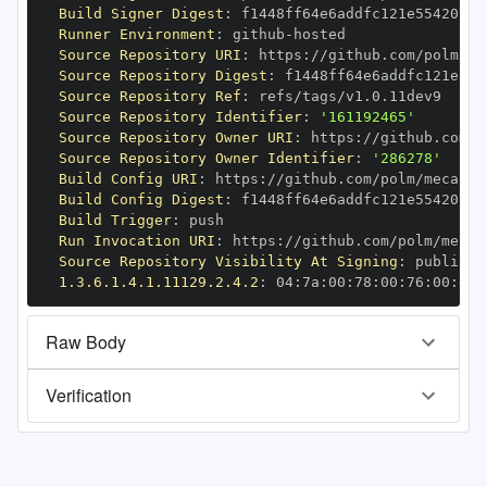
Build Signer Digest
:
Runner Environment
:
 github
-
Source Repository URI
:
 https
:
//github.com/polm/me
Source Repository Digest
:
Source Repository Ref
:
Source Repository Identifier
:
'161192465'
Source Repository Owner URI
:
 https
:
Source Repository Owner Identifier
:
'286278'
Build Config URI
:
 https
:
//github.com/polm/mecab
-
Build Config Digest
:
Build Trigger
:
Run Invocation URI
:
 https
:
//github.com/polm/mecab
Source Repository Visibility At Signing
:
1.3.6.1.4.1.11129.2.4.2
:
 04
:
7a
:
00
:
78
:
00
:
76
:
00
:
dd
:
Raw Body
Verification