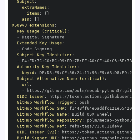
Subject
:
extraNames
:
items
:
{
}
asn
:
[
]
X509v3 extensions
:
Key Usage (critical)
:
-
Extended Key Usage
:
-
Subject Key Identifier
:
-
 E4
:
ED
:
7C
:
C0
:
BC
:
99
:
FD
:
7B
:
EF
:
A0
:
CE
:
40
:
C6
:
6E
:
7B
:
C6
Authority Key Identifier
:
keyid
:
 DF
:
D3
:
E9
:
CF
:
56
:
24
:
11
:
96
:
F9
:
A8
:
D8
:
E9
:
28
:
5
Subject Alternative Name (critical)
:
url
:
-
 https
:
//github.com/polm/mecab
-
OIDC Issuer
:
 https
:
GitHub Workflow Trigger
:
GitHub Workflow SHA
:
GitHub Workflow Name
:
GitHub Workflow Repository
:
 polm/mecab
-
GitHub Workflow Ref
:
OIDC Issuer (v2)
:
 https
:
Build Signer URI
:
 https
:
//github.com/polm/mecab
-