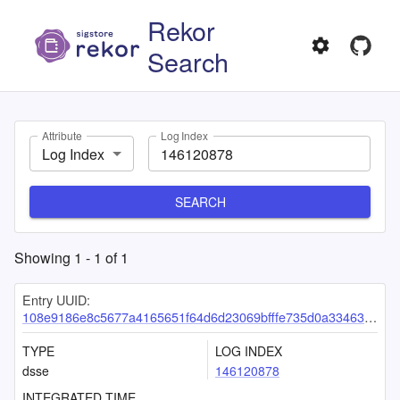
Rekor
Search
Attribute
Log Index
Log Index
SEARCH
Showing
1
-
1
of
1
Entry UUID:
108e9186e8c5677a4165651f64d6d23069bfffe735d0a3346386c12aef2393062fd0e08f6a52f420
TYPE
LOG INDEX
dsse
146120878
INTEGRATED TIME