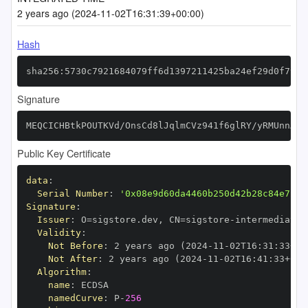
2 years ago (2024-11-02T16:31:39+00:00)
Hash
sha256:5730c7921684079ff6d1397211425ba24ef29d0f79f4
Signature
MEQCICHBtkPOUTKVd/OnsCd8lJqlmCVz941f6glRY/yRMUnnAiA
Public Key Certificate
data
:
Serial Number
:
'0x08e9d60da4460b250d42b28c84e72c4
Signature
:
Issuer
:
 O=sigstore.dev
,
 CN=sigstore
-
Validity
:
Not Before
:
 2 years ago (2024
-
11
-
02T16
:
31
:
33+00
Not After
:
 2 years ago (2024
-
11
-
02T16
:
41
:
33+00
:
Algorithm
:
name
:
namedCurve
:
 P
-
256