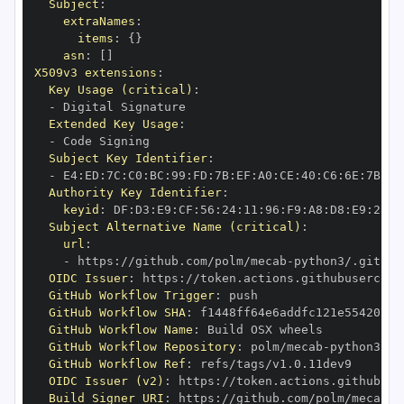
Subject
:
extraNames
:
items
:
{
}
asn
:
[
]
X509v3 extensions
:
Key Usage (critical)
:
-
Extended Key Usage
:
-
Subject Key Identifier
:
-
 E4
:
ED
:
7C
:
C0
:
BC
:
99
:
FD
:
7B
:
EF
:
A0
:
CE
:
40
:
C6
:
6E
:
7B
:
C6
Authority Key Identifier
:
keyid
:
 DF
:
D3
:
E9
:
CF
:
56
:
24
:
11
:
96
:
F9
:
A8
:
D8
:
E9
:
28
:
5
Subject Alternative Name (critical)
:
url
:
-
 https
:
//github.com/polm/mecab
-
OIDC Issuer
:
 https
:
GitHub Workflow Trigger
:
GitHub Workflow SHA
:
GitHub Workflow Name
:
GitHub Workflow Repository
:
 polm/mecab
-
GitHub Workflow Ref
:
OIDC Issuer (v2)
:
 https
:
Build Signer URI
:
 https
:
//github.com/polm/mecab
-