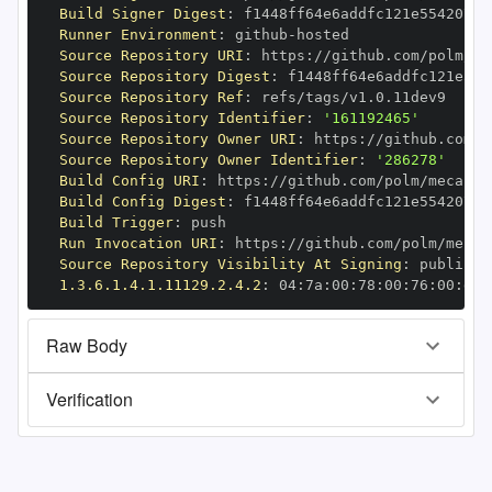
Build Signer Digest
:
Runner Environment
:
 github
-
Source Repository URI
:
 https
:
//github.com/polm/me
Source Repository Digest
:
Source Repository Ref
:
Source Repository Identifier
:
'161192465'
Source Repository Owner URI
:
 https
:
Source Repository Owner Identifier
:
'286278'
Build Config URI
:
 https
:
//github.com/polm/mecab
-
Build Config Digest
:
Build Trigger
:
Run Invocation URI
:
 https
:
//github.com/polm/mecab
Source Repository Visibility At Signing
:
1.3.6.1.4.1.11129.2.4.2
:
 04
:
7a
:
00
:
78
:
00
:
76
:
00
:
dd
:
Raw Body
Verification