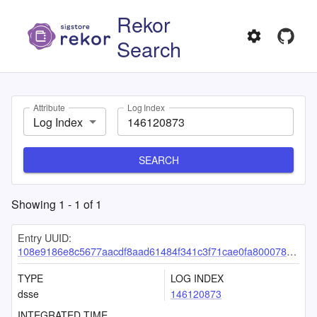
Rekor
Search
Attribute
Log Index
Log Index
SEARCH
Showing
1
-
1
of
1
Entry UUID:
108e9186e8c5677aacdf8aad61484f341c3f71cae0fa800078dab5b83ae31ee8e38e34e72e7cfa38
TYPE
LOG INDEX
dsse
146120873
INTEGRATED TIME