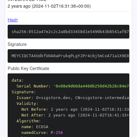
2 years ago (2024-11-02T16:31:38+00:00)
Hash
sha256:0512a47e2c2c2a8bd33458d1e5490b43b8541af87fc8
Signature
MEYCIQCTAXUdkfUOA0aPrukqPLgYJPr4cbj5mCxA71a1X9E0xQI
Public Key Certificate
data
:
Serial Number
:
'0x08e9d60da4460b250d42b28c84e72c4
Signature
:
Issuer
:
 O=sigstore.dev
,
 CN=sigstore
-
Validity
:
Not Before
:
 2 years ago (2024
-
11
-
02T16
:
31
:
33+00
Not After
:
 2 years ago (2024
-
11
-
02T16
:
41
:
33+00
:
Algorithm
:
name
:
namedCurve
:
 P
-
256