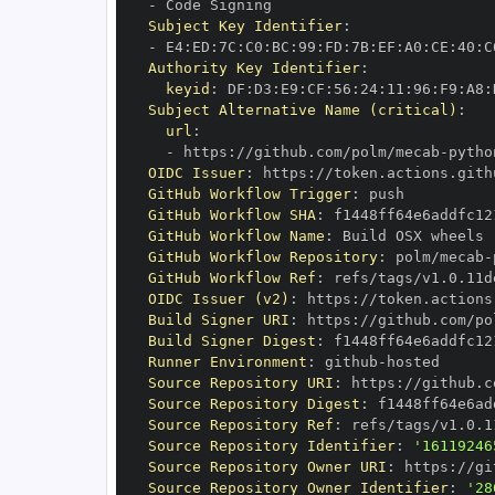
-
Subject Key Identifier
:
-
 E4
:
ED
:
7C
:
C0
:
BC
:
99
:
FD
:
7B
:
EF
:
A0
:
CE
:
40
:
C
Authority Key Identifier
:
keyid
:
 DF
:
D3
:
E9
:
CF
:
56
:
24
:
11
:
96
:
F9
:
A8
:
Subject Alternative Name (critical)
:
url
:
-
 https
:
//github.com/polm/mecab
-
OIDC Issuer
:
 https
:
GitHub Workflow Trigger
:
GitHub Workflow SHA
:
GitHub Workflow Name
:
GitHub Workflow Repository
:
 polm/mecab
-
GitHub Workflow Ref
:
OIDC Issuer (v2)
:
 https
:
Build Signer URI
:
 https
:
//github.com/po
Build Signer Digest
:
Runner Environment
:
 github
-
Source Repository URI
:
 https
:
//github.c
Source Repository Digest
:
Source Repository Ref
:
Source Repository Identifier
:
'16119246
Source Repository Owner URI
:
 https
:
Source Repository Owner Identifier
:
'28