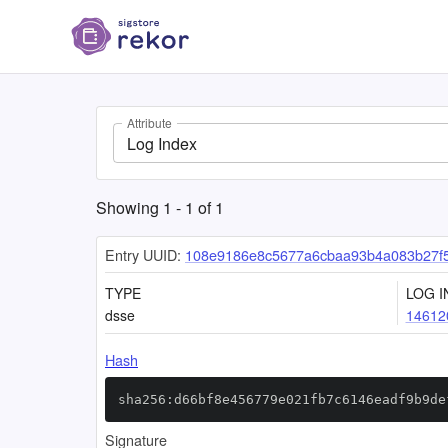
Attribute
Log Index
Showing
1
-
1
of
1
Entry UUID:
108e9186e8c5677a6cbaa93b4a083b27f5
TYPE
LOG I
dsse
14612
Hash
sha256:d66bf8e456779e021fb7c6146eadf9b9de
Signature