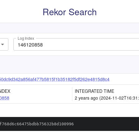
Rekor Search
Log Index
0dc9d342a856af477b5815f1b35182f5df262e4815d8c4
NDEX
INTEGRATED TIME
0858
2 years ago (2024-11-02T16:31
f768d6c66475bdbb75632b8d100996