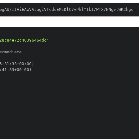
egAU/ItAiEAwVAtagiVTcdcEMsDlC7vPhlY1kI/WTX/NNgvtWK2hgc=
28c84e72c40396464dc'
6
:
31
:
33+00
:
:
41
:
33+00
: