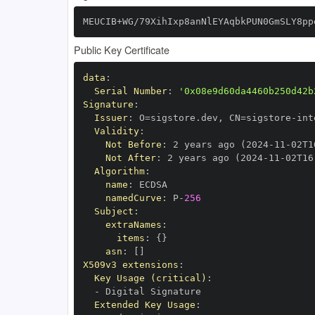
MEUCIB+WG/79XihIxp8anNlEYAqbkPUN0GmSLY8pp
Public Key Certificate
data
:
Serial Number
:
'0x08e9d60da4460b250d42b
Signature
:
Issuer
:
 O=sigstore.dev
,
 CN=sigstore
-
Validity
:
Not Before
:
 2 years ago (2024
-
11
-
02T1
Not After
:
 2 years ago (2024
-
11
-
02T16
Algorithm
:
name
:
namedCurve
:
 P
-
256
Subject
:
extraNames
:
items
:
{
}
asn
:
[
]
X509v3 extensions
:
Key Usage (critical)
:
-
Extended Key Usage
: