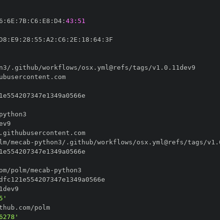
6
:
6E
:
7B
:
C6
:
E8
:
D4
:
43:51
D8
:
E9
:
28
:
55
:
A2
:
C6
:
2E
:
18
:
64
:
lm/mecab
-
om/polm/mecab
-
5'
6278'