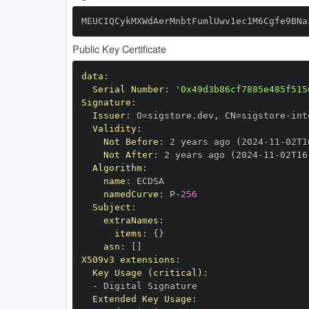
MEUCIQCykMXWdAerMnbtFumlUwv1ec1M6Cgfe9BNa
Public Key Certificate
data
:
Serial Number
:
'0x49d3b86cf7885e485f515
Signature
:
Issuer
:
 O=sigstore.dev
,
 CN=sigstore
-
Validity
:
Not Before
:
 2 years ago (2024
-
11
-
02T1
Not After
:
 2 years ago (2024
-
11
-
02T16
Algorithm
:
name
:
namedCurve
:
 P
-
256
Subject
:
extraNames
:
items
:
{
}
asn
:
[
]
X509v3 extensions
:
Key Usage (critical)
:
-
Extended Key Usage
: