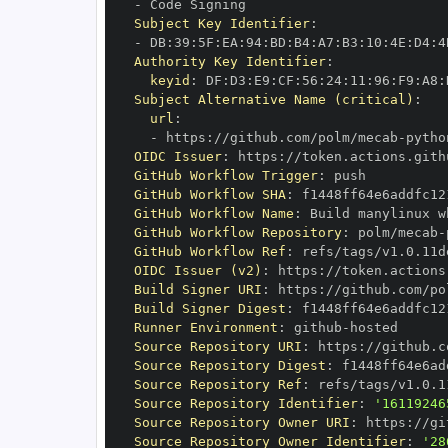
-
Subject Key Identifier
:
-
 DB
:
39
:
5F
:
EA
:
94
:
BD
:
B4
:
A7
:
B3
:
10
:
4E
:
D4
:
4
Authority Key Identifier
:
keyid
:
 DF
:
D3
:
E9
:
CF
:
56
:
24
:
11
:
96
:
F9
:
A8
:
Subject Alternative Name (critical)
:
url
:
-
 https
:
//github.com/polm/mecab
-
OIDC Issuer
:
 https
:
GitHub Workflow Trigger
:
GitHub Workflow SHA
:
GitHub Workflow Name
:
GitHub Workflow Repository
:
 polm/mecab
-
GitHub Workflow Ref
:
OIDC Issuer (v2)
:
 https
:
Build Signer URI
:
 https
:
//github.com/po
Build Signer Digest
:
Runner Environment
:
 github
-
Source Repository URI
:
 https
:
//github.c
Source Repository Digest
:
Source Repository Ref
:
Source Repository Identifier
:
'16119246
Source Repository Owner URI
:
 https
:
Source Repository Owner Identifier
:
'28