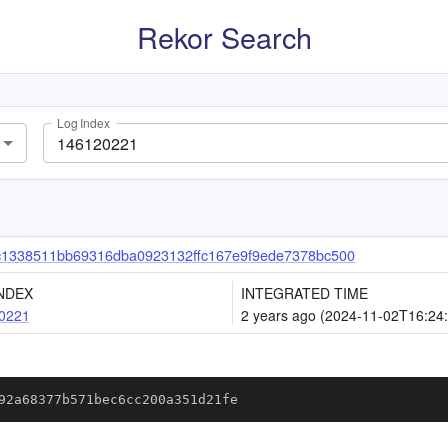
Rekor Search
Log Index
1338511bb69316dba0923132ffc167e9f9ede7378bc500
NDEX
INTEGRATED TIME
0221
2 years ago (2024-11-02T16:24
92a68377b571bec6cc200a351d21fe