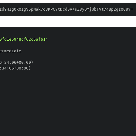
zd9HIgOkQIgV5pNak7o3KPCYtDCdSA+sZ8yQYjUbTVt/4Bp2gzQ08Y=
0fd1e5948cf62c5af61'
6
:
24
:
06+00
:
:
34
:
06+00
: