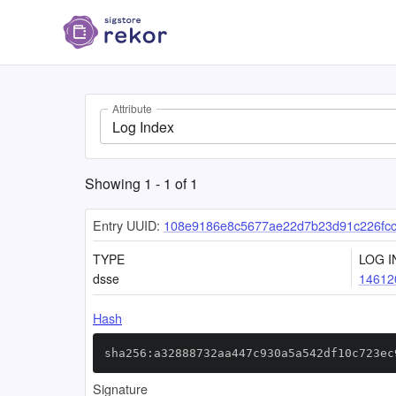
Attribute
Log Index
Showing
1
-
1
of
1
Entry UUID:
108e9186e8c5677ae22d7b23d91c226fcc
TYPE
LOG I
dsse
14612
Hash
sha256:a32888732aa447c930a5a542df10c723ec
Signature