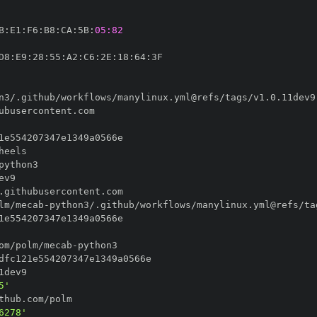
B
:
E1
:
F6
:
B8
:
CA
:
5B
:
05:82
D8
:
E9
:
28
:
55
:
A2
:
C6
:
2E
:
18
:
64
:
lm/mecab
-
om/polm/mecab
-
5'
6278'