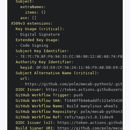
Subject
:
extraNames
:
items
:
{
}
asn
:
[
]
X509v3 extensions
:
Key Usage (critical)
:
-
Extended Key Usage
:
-
Subject Key Identifier
:
-
 7E
:
7C
:
79
:
8F
:
F6
:
94
:
33
:
CC
:
96
:
98
:
12
:
AE
:
68
:
74
:
F8
:
E6
Authority Key Identifier
:
keyid
:
 DF
:
D3
:
E9
:
CF
:
56
:
24
:
11
:
96
:
F9
:
A8
:
D8
:
E9
:
28
:
5
Subject Alternative Name (critical)
:
url
:
-
 https
:
//github.com/polm/mecab
-
OIDC Issuer
:
 https
:
GitHub Workflow Trigger
:
GitHub Workflow SHA
:
GitHub Workflow Name
:
GitHub Workflow Repository
:
 polm/mecab
-
GitHub Workflow Ref
:
OIDC Issuer (v2)
:
 https
:
Build Signer URI
:
 https
:
//github.com/polm/mecab
-