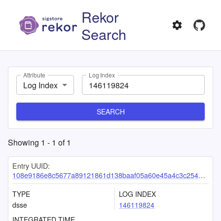
Rekor
Search
Attribute
Log Index
Log Index
SEARCH
Showing
1
-
1
of
1
Entry UUID:
108e9186e8c5677a89121861d138baaf05a60e45a4c3c254bd2641d90eb3bd942930b37122b1757d
TYPE
LOG INDEX
dsse
146119824
INTEGRATED TIME