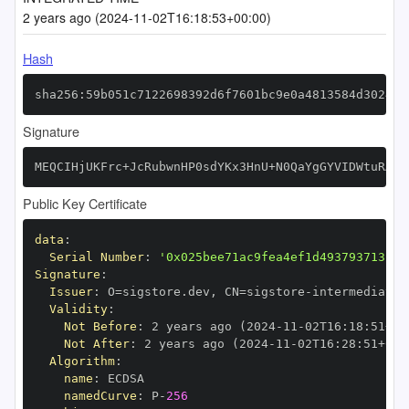
2 years ago (2024-11-02T16:18:53+00:00)
Hash
sha256:59b051c7122698392d6f7601bc9e0a4813584d3024f8
Signature
MEQCIHjUKFrc+JcRubwnHP0sdYKx3HnU+N0QaYgGYVIDWtuRAiA
Public Key Certificate
data
:
Serial Number
:
'0x025bee71ac9fea4ef1d493793713cb2
Signature
:
Issuer
:
 O=sigstore.dev
,
 CN=sigstore
-
Validity
:
Not Before
:
 2 years ago (2024
-
11
-
02T16
:
18
:
51+00
Not After
:
 2 years ago (2024
-
11
-
02T16
:
28
:
51+00
:
Algorithm
:
name
:
namedCurve
:
 P
-
256