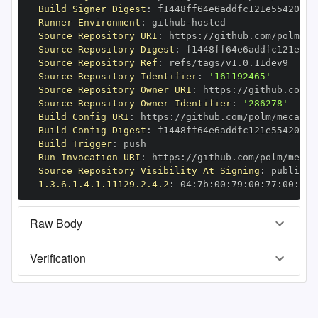
Build Signer Digest
:
Runner Environment
:
 github
-
Source Repository URI
:
 https
:
//github.com/polm/me
Source Repository Digest
:
Source Repository Ref
:
Source Repository Identifier
:
'161192465'
Source Repository Owner URI
:
 https
:
Source Repository Owner Identifier
:
'286278'
Build Config URI
:
 https
:
//github.com/polm/mecab
-
Build Config Digest
:
Build Trigger
:
Run Invocation URI
:
 https
:
//github.com/polm/mecab
Source Repository Visibility At Signing
:
1.3.6.1.4.1.11129.2.4.2
:
 04
:
7b
:
00
:
79
:
00
:
77
:
00
:
dd
:
Raw Body
Verification