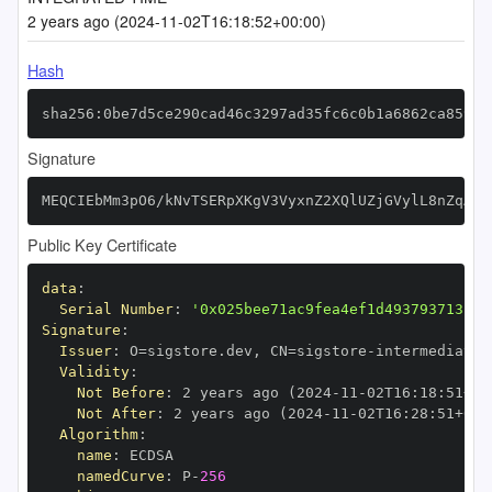
2 years ago (2024-11-02T16:18:52+00:00)
Hash
sha256:0be7d5ce290cad46c3297ad35fc6c0b1a6862ca8593f
Signature
MEQCIEbMm3pO6/kNvTSERpXKgV3VyxnZ2XQlUZjGVylL8nZqAiB
Public Key Certificate
data
:
Serial Number
:
'0x025bee71ac9fea4ef1d493793713cb2
Signature
:
Issuer
:
 O=sigstore.dev
,
 CN=sigstore
-
Validity
:
Not Before
:
 2 years ago (2024
-
11
-
02T16
:
18
:
51+00
Not After
:
 2 years ago (2024
-
11
-
02T16
:
28
:
51+00
:
Algorithm
:
name
:
namedCurve
:
 P
-
256