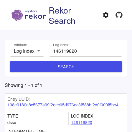
Rekor
Search
Attribute
Log Index
Log Index
SEARCH
Showing
1
-
1
of
1
Entry UUID:
108e9186e8c5677a99f2eec05d976ec3f588bf2d0f000f5be4175b2a1e15899e966a39ceca4e24a7
TYPE
LOG INDEX
dsse
146119820
INTEGRATED TIME