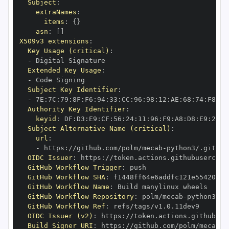
Subject
:
extraNames
:
items
:
{
}
asn
:
[
]
X509v3 extensions
:
Key Usage (critical)
:
-
Extended Key Usage
:
-
Subject Key Identifier
:
-
 7E
:
7C
:
79
:
8F
:
F6
:
94
:
33
:
CC
:
96
:
98
:
12
:
AE
:
68
:
74
:
F8
:
E6
Authority Key Identifier
:
keyid
:
 DF
:
D3
:
E9
:
CF
:
56
:
24
:
11
:
96
:
F9
:
A8
:
D8
:
E9
:
28
:
5
Subject Alternative Name (critical)
:
url
:
-
 https
:
//github.com/polm/mecab
-
OIDC Issuer
:
 https
:
GitHub Workflow Trigger
:
GitHub Workflow SHA
:
GitHub Workflow Name
:
GitHub Workflow Repository
:
 polm/mecab
-
GitHub Workflow Ref
:
OIDC Issuer (v2)
:
 https
:
Build Signer URI
:
 https
:
//github.com/polm/mecab
-