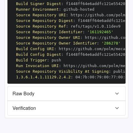
Build Signer Digest
:
Runner Environment
:
 github
-
Source Repository URI
:
 https
:
//github.com/polm/me
Source Repository Digest
:
Source Repository Ref
:
Source Repository Identifier
:
'161192465'
Source Repository Owner URI
:
 https
:
Source Repository Owner Identifier
:
'286278'
Build Config URI
:
 https
:
//github.com/polm/mecab
-
Build Config Digest
:
Build Trigger
:
Run Invocation URI
:
 https
:
//github.com/polm/mecab
Source Repository Visibility At Signing
:
1.3.6.1.4.1.11129.2.4.2
:
 04
:
7b
:
00
:
79
:
00
:
77
:
00
:
dd
:
Raw Body
Verification