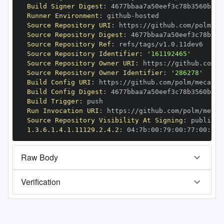
Build Signer Digest
:
Runner Environment
:
 github
-
Source Repository URI
:
 https
:
//github.com/polm/me
Source Repository Digest
:
Source Repository Ref
:
Source Repository Identifier
:
'161192465'
Source Repository Owner URI
:
 https
:
Source Repository Owner Identifier
:
'286278'
Build Config URI
:
 https
:
//github.com/polm/mecab
-
Build Config Digest
:
Build Trigger
:
Run Invocation URI
:
 https
:
//github.com/polm/mecab
Source Repository Visibility At Signing
:
1.3.6.1.4.1.11129.2.4.2
:
 04
:
7b
:
00
:
79
:
00
:
77
:
00
:
dd
:
Raw Body
Verification