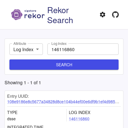
Rekor
Search
Attribute
Log Index
Log Index
SEARCH
Showing
1
-
1
of
1
Entry UUID:
108e9186e8c5677a34828d8ce104b44ef00e6df9b1ef4d9859109d5f8b49b176e82833bdeeff40cc
TYPE
LOG INDEX
dsse
146116860
INTEGRATED TIME