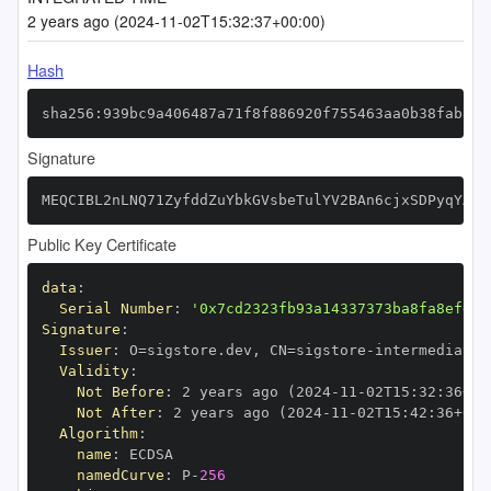
2 years ago (2024-11-02T15:32:37+00:00)
Hash
sha256:939bc9a406487a71f8f886920f755463aa0b38fab861
Signature
MEQCIBL2nLNQ71ZyfddZuYbkGVsbeTulYV2BAn6cjxSDPyqYAiB
Public Key Certificate
data
:
Serial Number
:
'0x7cd2323fb93a14337373ba8fa8efd1b
Signature
:
Issuer
:
 O=sigstore.dev
,
 CN=sigstore
-
Validity
:
Not Before
:
 2 years ago (2024
-
11
-
02T15
:
32
:
36+00
Not After
:
 2 years ago (2024
-
11
-
02T15
:
42
:
36+00
:
Algorithm
:
name
:
namedCurve
:
 P
-
256