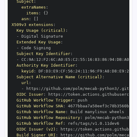
Subject
:
extraNames
:
items
:
{
}
asn
:
[
]
X509v3 extensions
:
Key Usage (critical)
:
-
Extended Key Usage
:
-
Subject Key Identifier
:
-
 CC
:
9A
:
12
:
F2
:
6C
:
A0
:
E5
:
C2
:
55
:
16
:
83
:
86
:
94
:
DB
:
A0
:
F5
Authority Key Identifier
:
keyid
:
 DF
:
D3
:
E9
:
CF
:
56
:
24
:
11
:
96
:
F9
:
A8
:
D8
:
E9
:
28
:
5
Subject Alternative Name (critical)
:
url
:
-
 https
:
//github.com/polm/mecab
-
OIDC Issuer
:
 https
:
GitHub Workflow Trigger
:
GitHub Workflow SHA
:
GitHub Workflow Name
:
GitHub Workflow Repository
:
 polm/mecab
-
GitHub Workflow Ref
:
OIDC Issuer (v2)
:
 https
:
Build Signer URI
:
 https
:
//github.com/polm/mecab
-