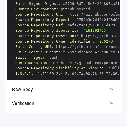
Build Signer Digest
:
Runner Environment
:
 github
-
Source Repository URI
:
 https
:
//github.com/polm/me
Source Repository Digest
:
Source Repository Ref
:
Source Repository Identifier
:
'161192465'
Source Repository Owner URI
:
 https
:
Source Repository Owner Identifier
:
'286278'
Build Config URI
:
 https
:
//github.com/polm/mecab
-
Build Config Digest
:
Build Trigger
:
Run Invocation URI
:
 https
:
//github.com/polm/mecab
Source Repository Visibility At Signing
:
1.3.6.1.4.1.11129.2.4.2
:
 04
:
7a
:
00
:
78
:
00
:
76
:
00
:
dd
:
Raw Body
Verification