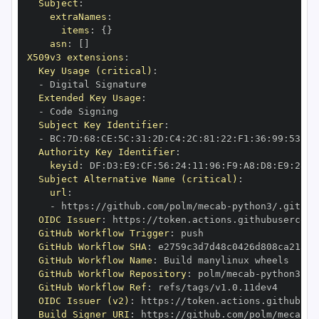
Subject
:
extraNames
:
items
:
{
}
asn
:
[
]
X509v3 extensions
:
Key Usage (critical)
:
-
Extended Key Usage
:
-
Subject Key Identifier
:
-
 BC
:
7D
:
68
:
CE
:
5C
:
31
:
2D
:
C4
:
2C
:
81
:
22
:
F1
:
36
:
99
:
53
:
76
Authority Key Identifier
:
keyid
:
 DF
:
D3
:
E9
:
CF
:
56
:
24
:
11
:
96
:
F9
:
A8
:
D8
:
E9
:
28
:
5
Subject Alternative Name (critical)
:
url
:
-
 https
:
//github.com/polm/mecab
-
OIDC Issuer
:
 https
:
GitHub Workflow Trigger
:
GitHub Workflow SHA
:
GitHub Workflow Name
:
GitHub Workflow Repository
:
 polm/mecab
-
GitHub Workflow Ref
:
OIDC Issuer (v2)
:
 https
:
Build Signer URI
:
 https
:
//github.com/polm/mecab
-