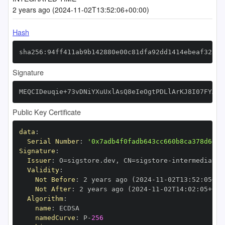
2 years ago (2024-11-02T13:52:06+00:00)
Hash
sha256:94ff411ab9b142880e00c81dfa92dd1414ebeaf323a5
Signature
MEQCIDeuqie+73vDNiYXuUxlAsQ8eIeOgtPDLlArKJ8I07FYAiB
Public Key Certificate
data
:
Serial Number
:
'0x7adb4f0fadb643cc660b8ca378d6d93
Signature
:
Issuer
:
 O=sigstore.dev
,
 CN=sigstore
-
Validity
:
Not Before
:
 2 years ago (2024
-
11
-
02T13
:
52
:
05+00
Not After
:
 2 years ago (2024
-
11
-
02T14
:
02
:
05+00
:
Algorithm
:
name
:
namedCurve
:
 P
-
256