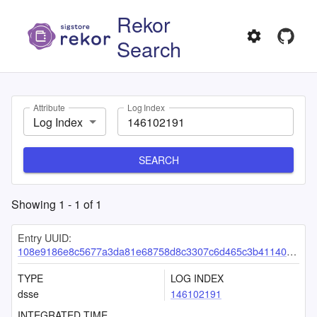
Rekor
Search
Attribute
Log Index
Log Index
SEARCH
Showing
1
-
1
of
1
Entry UUID:
108e9186e8c5677a3da81e68758d8c3307c6d465c3b4114055457d5e388060a0c02a7e1ed9b6738c
TYPE
LOG INDEX
dsse
146102191
INTEGRATED TIME