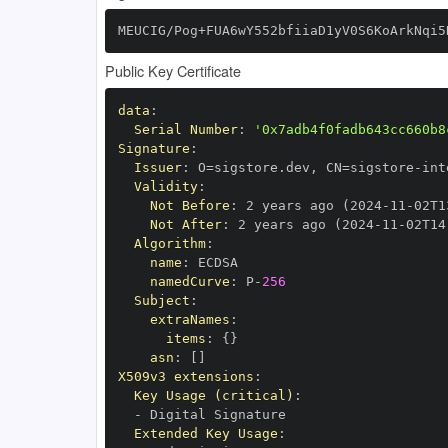
MEUCIG/Pog+FUA6wY552bfiiaD1yV0S6KoArkNqi5
Public Key Certificate
data
:
Serial Number
:
'0x7adb4f0fadb643cc660b8
Signature
:
Issuer
:
 O=sigstore.dev
,
 CN=sigstore
-
Validity
:
Not Before
:
 2 years ago (2024
-
11
-
02T1
Not After
:
 2 years ago (2024
-
11
-
02T14
Algorithm
:
name
:
namedCurve
:
 P
-
256
Subject
:
extraNames
:
items
:
{
}
asn
:
[
]
X509v3 extensions
:
Key Usage (critical)
:
-
Extended Key Usage
: