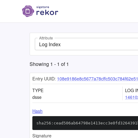
Attribute
Log Index
Showing
1
-
1
of
1
Entry UUID:
108e9186e8c5677a78cffc503c784f62e5
TYPE
LOG I
dsse
14610
Hash
sha256:cead506ab64798e1413ecc3e0fd3264391
Signature