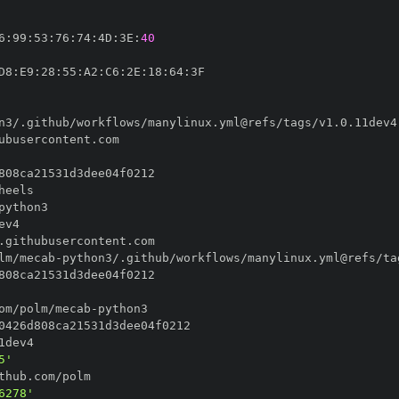
6
:
99
:
53
:
76
:
74
:
4D
:
3E
:
40
D8
:
E9
:
28
:
55
:
A2
:
C6
:
2E
:
18
:
64
:
lm/mecab
-
om/polm/mecab
-
5'
6278'