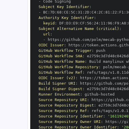
-
Subject Key Identifier
:
-
 BC
:
7D
:
68
:
CE
:
5C
:
31
:
2D
:
C4
:
2C
:
81
:
22
:
F1
:
3
Authority Key Identifier
:
keyid
:
 DF
:
D3
:
E9
:
CF
:
56
:
24
:
11
:
96
:
F9
:
A8
:
Subject Alternative Name (critical)
:
url
:
-
 https
:
//github.com/polm/mecab
-
OIDC Issuer
:
 https
:
GitHub Workflow Trigger
:
GitHub Workflow SHA
:
GitHub Workflow Name
:
GitHub Workflow Repository
:
 polm/mecab
-
GitHub Workflow Ref
:
OIDC Issuer (v2)
:
 https
:
Build Signer URI
:
 https
:
//github.com/po
Build Signer Digest
:
Runner Environment
:
 github
-
Source Repository URI
:
 https
:
//github.c
Source Repository Digest
:
Source Repository Ref
:
Source Repository Identifier
:
'16119246
Source Repository Owner URI
:
 https
:
Source Repository Owner Identifier
:
'28