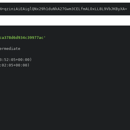
N+qziniAiEAiglQNx29h1duNkA27Gwm3CELfmALOxLL8L9VbJKByXA=
ca378d6d934c39977ac'
3
:
52
:
05+00
:
:
02
:
05+00
: