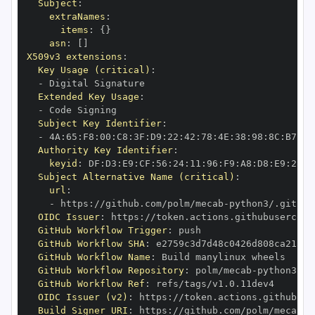
Subject
:
extraNames
:
items
:
{
}
asn
:
[
]
X509v3 extensions
:
Key Usage (critical)
:
-
Extended Key Usage
:
-
Subject Key Identifier
:
-
 4A
:
65
:
F8
:
00
:
C8
:
3F
:
D9
:
22
:
42
:
78
:
4E
:
38
:
98
:
8C
:
B7
:
40
Authority Key Identifier
:
keyid
:
 DF
:
D3
:
E9
:
CF
:
56
:
24
:
11
:
96
:
F9
:
A8
:
D8
:
E9
:
28
:
5
Subject Alternative Name (critical)
:
url
:
-
 https
:
//github.com/polm/mecab
-
OIDC Issuer
:
 https
:
GitHub Workflow Trigger
:
GitHub Workflow SHA
:
GitHub Workflow Name
:
GitHub Workflow Repository
:
 polm/mecab
-
GitHub Workflow Ref
:
OIDC Issuer (v2)
:
 https
:
Build Signer URI
:
 https
:
//github.com/polm/mecab
-