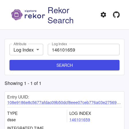
Rekor
Search
Attribute
Log Index
Log Index
SEARCH
Showing
1
-
1
of
1
Entry UUID:
108e9186e8c5677afdac09b50dcf8eee07ceb776a03e275698203b9cb91d9e07cdea440c7cf2dc0b
TYPE
LOG INDEX
dsse
146101659
INTEGRATED TIME