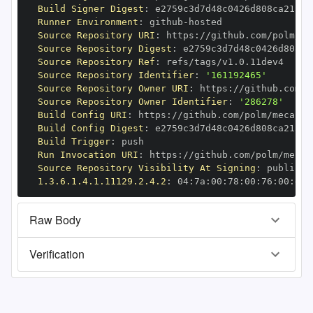
Build Signer Digest
:
Runner Environment
:
 github
-
Source Repository URI
:
 https
:
//github.com/polm/me
Source Repository Digest
:
Source Repository Ref
:
Source Repository Identifier
:
'161192465'
Source Repository Owner URI
:
 https
:
Source Repository Owner Identifier
:
'286278'
Build Config URI
:
 https
:
//github.com/polm/mecab
-
Build Config Digest
:
Build Trigger
:
Run Invocation URI
:
 https
:
//github.com/polm/mecab
Source Repository Visibility At Signing
:
1.3.6.1.4.1.11129.2.4.2
:
 04
:
7a
:
00
:
78
:
00
:
76
:
00
:
dd
:
Raw Body
Verification