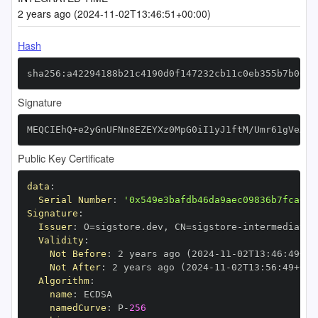
2 years ago (2024-11-02T13:46:51+00:00)
Hash
sha256:a42294188b21c4190d0f147232cb11c0eb355b7b0067
Signature
MEQCIEhQ+e2yGnUFNn8EZEYXz0MpG0iI1yJ1ftM/Umr61gVeAiB
Public Key Certificate
data
:
Serial Number
:
'0x549e3bafdb46da9aec09836b7fca698
Signature
:
Issuer
:
 O=sigstore.dev
,
 CN=sigstore
-
Validity
:
Not Before
:
 2 years ago (2024
-
11
-
02T13
:
46
:
49+00
Not After
:
 2 years ago (2024
-
11
-
02T13
:
56
:
49+00
:
Algorithm
:
name
:
namedCurve
:
 P
-
256