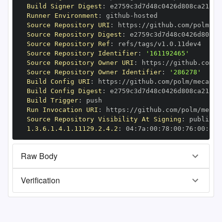
Build Signer Digest
:
Runner Environment
:
 github
-
Source Repository URI
:
 https
:
//github.com/polm/me
Source Repository Digest
:
Source Repository Ref
:
Source Repository Identifier
:
'161192465'
Source Repository Owner URI
:
 https
:
Source Repository Owner Identifier
:
'286278'
Build Config URI
:
 https
:
//github.com/polm/mecab
-
Build Config Digest
:
Build Trigger
:
Run Invocation URI
:
 https
:
//github.com/polm/mecab
Source Repository Visibility At Signing
:
1.3.6.1.4.1.11129.2.4.2
:
 04
:
7a
:
00
:
78
:
00
:
76
:
00
:
dd
:
Raw Body
Verification