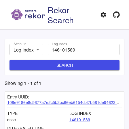
Rekor
Search
Attribute
Log Index
Log Index
SEARCH
Showing
1
-
1
of
1
Entry UUID:
108e9186e8c5677a7e2c5b2bc66eb6154cbf7b581de94623fb3b940df52d729f54888447e7378b0d
TYPE
LOG INDEX
dsse
146101589
INTEGRATED TIME