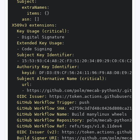
Subject
:
extraNames
:
items
:
{
}
asn
:
[
]
X509v3 extensions
:
Key Usage (critical)
:
-
Extended Key Usage
:
-
Subject Key Identifier
:
-
 15
:
53
:
93
:
C4
:
A8
:
2C
:
F3
:
51
:
20
:
34
:
89
:
29
:
C0
:
C6
:
C2
:
01
Authority Key Identifier
:
keyid
:
 DF
:
D3
:
E9
:
CF
:
56
:
24
:
11
:
96
:
F9
:
A8
:
D8
:
E9
:
28
:
5
Subject Alternative Name (critical)
:
url
:
-
 https
:
//github.com/polm/mecab
-
OIDC Issuer
:
 https
:
GitHub Workflow Trigger
:
GitHub Workflow SHA
:
GitHub Workflow Name
:
GitHub Workflow Repository
:
 polm/mecab
-
GitHub Workflow Ref
:
OIDC Issuer (v2)
:
 https
:
Build Signer URI
:
 https
:
//github.com/polm/mecab
-