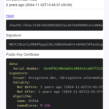
2 years ago (2024-11-02T13:45:37+00:00)
Hash
sha256:7d1ec7e367eb28d92bd25acebfe699d89ce1c866efc3
Signature
MEYCIQCa7iLM999fppqI1KzJGMo65moR+S+8FWSC5PFpsKzgowI
Public Key Certificate
data
:
Serial Number
:
'0x4df0138b3ab5c300323cad5ff2133a4
Signature
:
Issuer
:
 O=sigstore.dev
,
 CN=sigstore
-
Validity
:
Not Before
:
 2 years ago (2024
-
11
-
02T13
:
45
:
37+00
Not After
:
 2 years ago (2024
-
11
-
02T13
:
55
:
37+00
:
Algorithm
:
name
:
namedCurve
:
 P
-
256