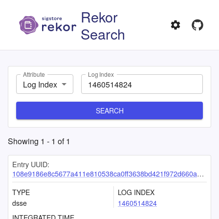
Rekor
Search
Attribute
Log Index
Log Index
SEARCH
Showing
1
-
1
of
1
Entry UUID:
108e9186e8c5677a411e810538ca0ff3638bd421f972d660a3732957e8321d738130e9d5ae564f54
TYPE
LOG INDEX
dsse
1460514824
INTEGRATED TIME