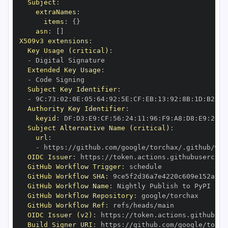
Subject
:
extraNames
:
items
:
{
}
asn
:
[
]
X509v3 extensions
:
Key Usage (critical)
:
-
Extended Key Usage
:
-
Subject Key Identifier
:
-
 9C
:
73
:
02
:
0E
:
05
:
64
:
92
:
5E
:
CF
:
EB
:
13
:
92
:
8B
:
1D
:
B2
:
EF
Authority Key Identifier
:
keyid
:
 DF
:
D3
:
E9
:
CF
:
56
:
24
:
11
:
96
:
F9
:
A8
:
D8
:
E9
:
28
:
5
Subject Alternative Name (critical)
:
url
:
-
 https
:
OIDC Issuer
:
 https
:
GitHub Workflow Trigger
:
GitHub Workflow SHA
:
GitHub Workflow Name
:
GitHub Workflow Repository
:
GitHub Workflow Ref
:
OIDC Issuer (v2)
:
 https
:
Build Signer URI
:
 https
: