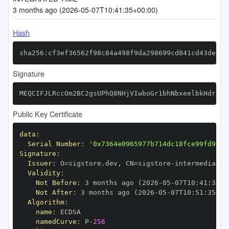
3 months ago (2026-05-07T10:41:35+00:00)
Hash
sha256:cf3ef36562f98c84a498f9da298699cd841cd43de0de
Signature
MEQCIFJLRccOm2BC2gsUPhQ8NHjVIwboGr1bhNbxeelbkHdrAiA
Public Key Certificate
data
:
Serial Number
:
'0x7364e0965977b714dc18fce99fd9650
Signature
:
Issuer
:
 O=sigstore.dev
,
 CN=sigstore
-
Validity
:
Not Before
:
 3 months ago (2026
-
05
-
07T10
:
41
:
35+0
Not After
:
 3 months ago (2026
-
05
-
07T10
:
51
:
35+00
Algorithm
:
name
:
namedCurve
:
 P
-
256