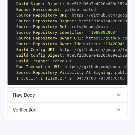
Build Signer Digest
:
Runner Environment
:
 github
-
Source Repository URI
:
 https
:
Source Repository Digest
:
Source Repository Ref
:
Source Repository Identifier
:
'1069392963'
Source Repository Owner URI
:
 https
:
Source Repository Owner Identifier
:
'1342004'
Build Config URI
:
 https
:
Build Config Digest
:
Build Trigger
:
Run Invocation URI
:
 https
:
Source Repository Visibility At Signing
:
1.3.6.1.4.1.11129.2.4.2
:
 04
:
7a
:
00
:
78
:
00
:
76
:
00
:
dd
:
Raw Body
Verification