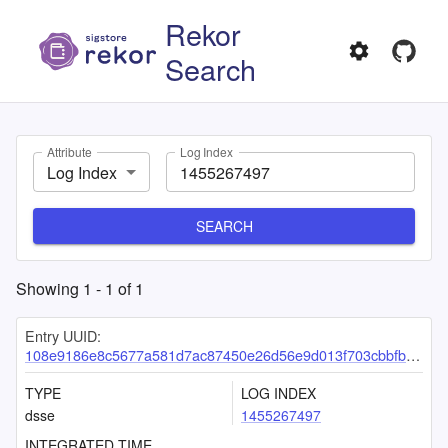
Rekor
Search
Attribute
Log Index
Log Index
SEARCH
Showing
1
-
1
of
1
Entry UUID:
108e9186e8c5677a581d7ac87450e26d56e9d013f703cbbfbd58b6d8018bdb014df8423ee6e77652
TYPE
LOG INDEX
dsse
1455267497
INTEGRATED TIME