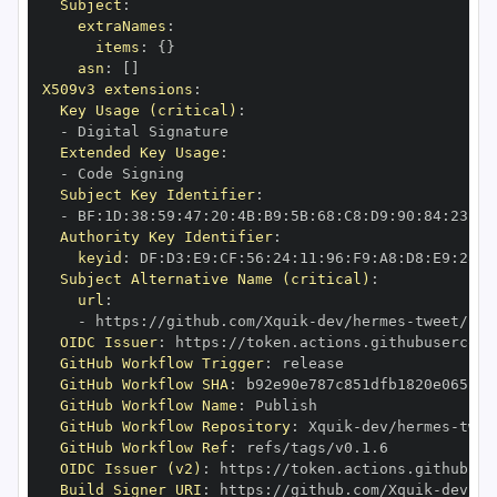
Subject
:
extraNames
:
items
:
{
}
asn
:
[
]
X509v3 extensions
:
Key Usage (critical)
:
-
Extended Key Usage
:
-
Subject Key Identifier
:
-
 BF
:
1D
:
38
:
59
:
47
:
20
:
4B
:
B9
:
5B
:
68
:
C8
:
D9
:
90
:
84
:
23
:
CA
Authority Key Identifier
:
keyid
:
 DF
:
D3
:
E9
:
CF
:
56
:
24
:
11
:
96
:
F9
:
A8
:
D8
:
E9
:
28
:
5
Subject Alternative Name (critical)
:
url
:
-
 https
:
//github.com/Xquik
-
dev/hermes
-
OIDC Issuer
:
 https
:
GitHub Workflow Trigger
:
GitHub Workflow SHA
:
GitHub Workflow Name
:
GitHub Workflow Repository
:
 Xquik
-
dev/hermes
-
GitHub Workflow Ref
:
OIDC Issuer (v2)
:
 https
:
Build Signer URI
:
 https
:
//github.com/Xquik
-
dev/he