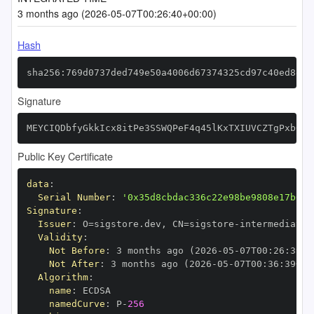
3 months ago (2026-05-07T00:26:40+00:00)
Hash
sha256:769d0737ded749e50a4006d67374325cd97c40ed8eca
Signature
MEYCIQDbfyGkkIcx8itPe3SSWQPeF4q45lKxTXIUVCZTgPxb0AI
Public Key Certificate
data
:
Serial Number
:
'0x35d8cbdac336c22e98be9808e17b0a1
Signature
:
Issuer
:
 O=sigstore.dev
,
 CN=sigstore
-
Validity
:
Not Before
:
 3 months ago (2026
-
05
-
07T00
:
26
:
39+0
Not After
:
 3 months ago (2026
-
05
-
07T00
:
36
:
39+00
Algorithm
:
name
:
namedCurve
:
 P
-
256