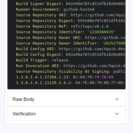
Build Signer Digest
:
Runner Environment
:
 github
-
Source Repository URI
:
 https
:
//github.com/Xquik
-
d
Source Repository Digest
:
Source Repository Ref
:
Source Repository Identifier
:
'1230366935'
Source Repository Owner URI
:
 https
:
//github.com/X
Source Repository Owner Identifier
:
'263527900'
Build Config URI
:
 https
:
//github.com/Xquik
-
dev/he
Build Config Digest
:
Build Trigger
:
Run Invocation URI
:
 https
:
//github.com/Xquik
-
dev/
Source Repository Visibility At Signing
:
1.3.6.1.4.1.57264.1.23
:
 0c
:
04
:
70
:
79:70:69
1.3.6.1.4.1.11129.2.4.2
:
 04
:
7b
:
00
:
79
:
00
:
77
:
00
:
dd
:
Raw Body
Verification