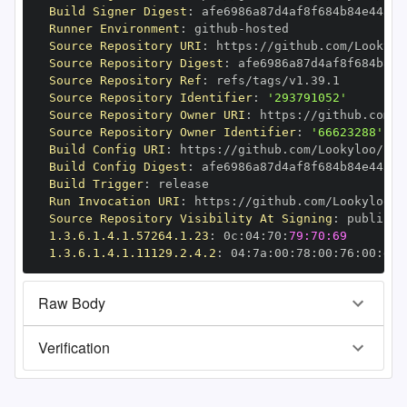
Build Signer Digest
:
Runner Environment
:
 github
-
Source Repository URI
:
 https
:
Source Repository Digest
:
Source Repository Ref
:
Source Repository Identifier
:
'293791052'
Source Repository Owner URI
:
 https
:
Source Repository Owner Identifier
:
'66623288'
Build Config URI
:
 https
:
Build Config Digest
:
Build Trigger
:
Run Invocation URI
:
 https
:
Source Repository Visibility At Signing
:
1.3.6.1.4.1.57264.1.23
:
 0c
:
04
:
70
:
79:70:69
1.3.6.1.4.1.11129.2.4.2
:
 04
:
7a
:
00
:
78
:
00
:
76
:
00
:
dd
:
Raw Body
Verification