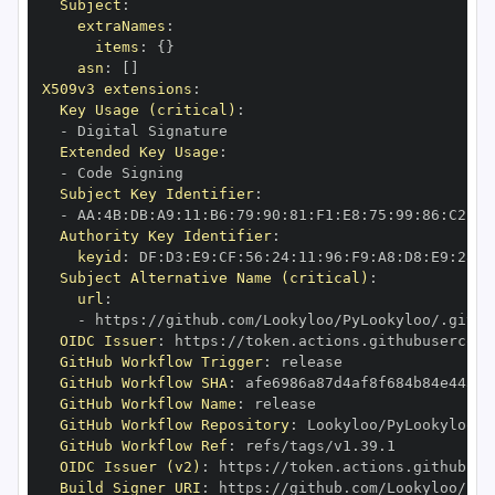
Subject
:
extraNames
:
items
:
{
}
asn
:
[
]
X509v3 extensions
:
Key Usage (critical)
:
-
Extended Key Usage
:
-
Subject Key Identifier
:
-
 AA
:
4B
:
DB
:
A9
:
11
:
B6
:
79
:
90
:
81
:
F1
:
E8
:
75
:
99
:
86
:
C2
:
EC
Authority Key Identifier
:
keyid
:
 DF
:
D3
:
E9
:
CF
:
56
:
24
:
11
:
96
:
F9
:
A8
:
D8
:
E9
:
28
:
5
Subject Alternative Name (critical)
:
url
:
-
 https
:
OIDC Issuer
:
 https
:
GitHub Workflow Trigger
:
GitHub Workflow SHA
:
GitHub Workflow Name
:
GitHub Workflow Repository
:
GitHub Workflow Ref
:
OIDC Issuer (v2)
:
 https
:
Build Signer URI
:
 https
: