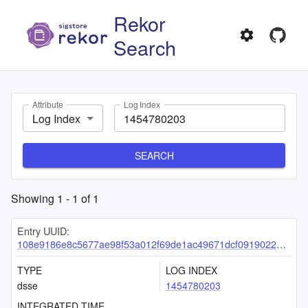
Rekor
Search
Attribute
Log Index
Log Index
SEARCH
Showing
1
-
1
of
1
Entry UUID:
108e9186e8c5677ae98f53a012f69de1ac49671dcf0919022b8045538af6d51db8b99eb6a041f0cb
TYPE
LOG INDEX
dsse
1454780203
INTEGRATED TIME