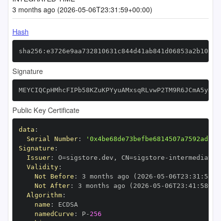
3 months ago (2026-05-06T23:31:59+00:00)
Hash
sha256:e3726e9aa732810631c844d41ab841d06853a2b10f94
Signature
MEYCIQCpHMhcFIPb58KZuKPYyuAMxsqRLvwP2TM9R6JCmA5yKAI
Public Key Certificate
data
:
Serial Number
:
'0x4be68de73befbe6814507a7592adc17
Signature
:
Issuer
:
 O=sigstore.dev
,
 CN=sigstore
-
Validity
:
Not Before
:
 3 months ago (2026
-
05
-
06T23
:
31
:
58+0
Not After
:
 3 months ago (2026
-
05
-
06T23
:
41
:
58+00
Algorithm
:
name
:
namedCurve
:
 P
-
256