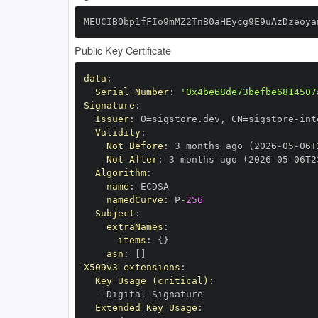
MEUCIBObp1fFIo9mMZ2TnB0aHEycg9E9uAzDzeoya
Public Key Certificate
data
:
Serial Number
:
'0x4be68de73befbe6814507
Signature
:
Issuer
:
 O=sigstore.dev
,
 CN=sigstore
-
Validity
:
Not Before
:
 3 months ago (2026
-
05
-
06T
Not After
:
 3 months ago (2026
-
05
-
06T2
Algorithm
:
name
:
namedCurve
:
 P
-
256
Subject
:
extraNames
:
items
:
{
}
asn
:
[
]
X509v3 extensions
:
Key Usage (critical)
:
-
Extended Key Usage
: