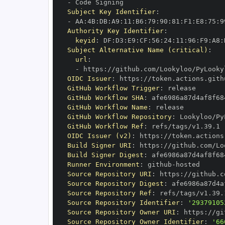
-
Subject Key Identifier
:
-
 AA
:
4B
:
DB
:
A9
:
11
:
B6
:
79
:
90
:
81
:
F1
:
E8
:
75
:
9
Authority Key Identifier
:
keyid
:
 DF
:
D3
:
E9
:
CF
:
56
:
24
:
11
:
96
:
F9
:
A8
:
Subject Alternative Name (critical)
:
url
:
-
 https
:
OIDC Issuer
:
 https
:
GitHub Workflow Trigger
:
GitHub Workflow SHA
:
GitHub Workflow Name
:
GitHub Workflow Repository
:
GitHub Workflow Ref
:
OIDC Issuer (v2)
:
 https
:
Build Signer URI
:
 https
:
Build Signer Digest
:
Runner Environment
:
 github
-
Source Repository URI
:
 https
:
Source Repository Digest
:
Source Repository Ref
:
Source Repository Identifier
:
'29379105
Source Repository Owner URI
:
 https
:
Source Repository Owner Identifier
:
'66