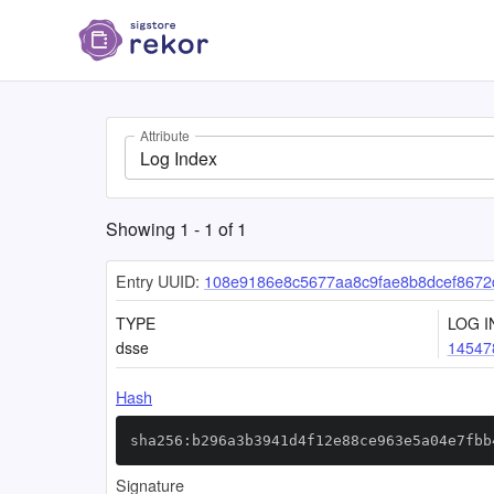
Attribute
Log Index
Showing
1
-
1
of
1
Entry UUID:
108e9186e8c5677aa8c9fae8b8dcef8672
TYPE
LOG I
dsse
14547
Hash
sha256:b296a3b3941d4f12e88ce963e5a04e7fbb
Signature