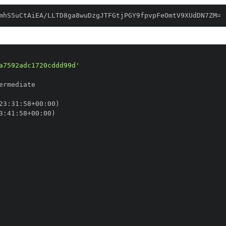
mhS5uCtAiEA/LLTD8ga8wuDzgJTFGtjPGY9fpvpFeOmtV9XUdDN7ZM=
a7592adc1720cddd99d'
23
:
31
:
58+00
:
3
:
41
:
58+00
: