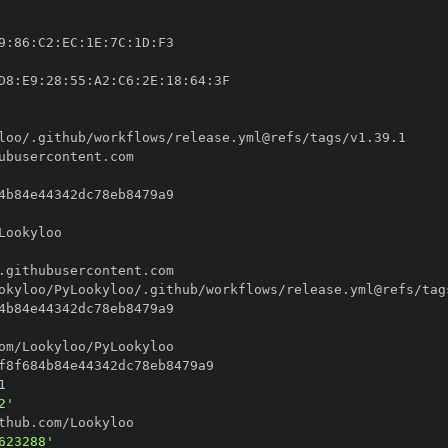
9
:
86
:
C2
:
EC
:
1E
:
7C
:
1D
:
D8
:
E9
:
28
:
55
:
A2
:
C6
:
2E
:
18
:
64
:
2'
623288'