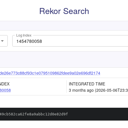
Rekor Search
Log Index
de26e773c88cf93c1e0795109862fdee9a02e696df2174
NDEX
INTEGRATED TIME
80058
3 months ago (2026-05-06T23:3
49cb582ca62fe8a9abbc12d0e82d9f