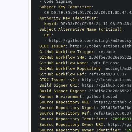
-
Subject Key Identifier
:
-
 CE
:
D0
:
2E
:
35
:
D4
:
91
:
7C
:
2A
:
C9
:
C1
:
8D
:
44
:
4
Authority Key Identifier
:
keyid
:
 DF
:
D3
:
E9
:
CF
:
56
:
24
:
11
:
96
:
F9
:
A8
:
Subject Alternative Name (critical)
:
url
:
-
 https
:
OIDC Issuer
:
 https
:
GitHub Workflow Trigger
:
GitHub Workflow SHA
:
GitHub Workflow Name
:
GitHub Workflow Repository
:
GitHub Workflow Ref
:
OIDC Issuer (v2)
:
 https
:
Build Signer URI
:
 https
:
Build Signer Digest
:
Runner Environment
:
 github
-
Source Repository URI
:
 https
:
Source Repository Digest
:
Source Repository Ref
:
Source Repository Identifier
:
'78918931
Source Repository Owner URI
:
 https
:
Source Repository Owner Identifier
:
'19