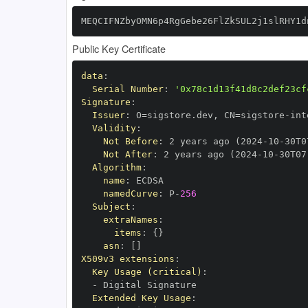
MEQCIFNZbyOMN6p4RgGebe26FlZkSUL2j1slRHY1d
Public Key Certificate
data
:
Serial Number
:
'0x78c1d13f41d8c2def23cf
Signature
:
Issuer
:
 O=sigstore.dev
,
 CN=sigstore
-
Validity
:
Not Before
:
 2 years ago (2024
-
10
-
30T0
Not After
:
 2 years ago (2024
-
10
-
30T07
Algorithm
:
name
:
namedCurve
:
 P
-
256
Subject
:
extraNames
:
items
:
{
}
asn
:
[
]
X509v3 extensions
:
Key Usage (critical)
:
-
Extended Key Usage
: