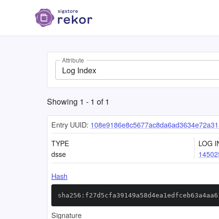
Attribute
Log Index
Showing
1
-
1
of
1
Entry UUID:
108e9186e8c5677ac8da6ad3634e72a315
TYPE
LOG I
dsse
14502
Hash
sha256:f27d5cfa39149a58d4ea1edfceb63a4aa6
Signature