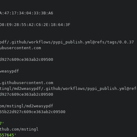
A
:
47
:
17
:
34
:
04
:
33
:
3B
:
D8
:
E9
:
28
:
55
:
A2
:
C6
:
2E
:
18
:
64
:
7'
557645'