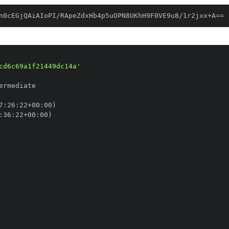
n0cEGjQAiAIoPI/RApeZdxHb4p5uOPN8UKhH9F0VE9u8/1r2jxx+A==
cd6c69a1f21449dc14a'
7
:
26
:
22+00
:
:
36
:
22+00
: