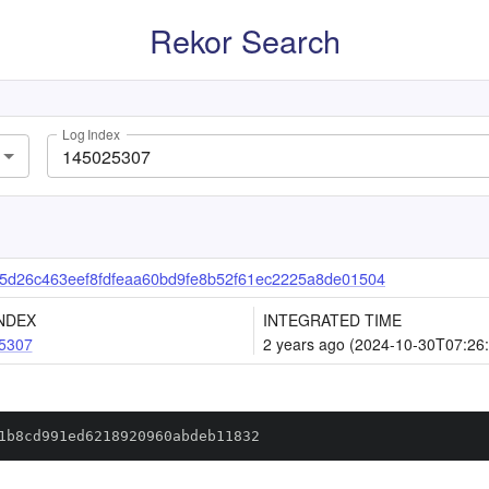
Rekor Search
Log Index
d26c463eef8fdfeaa60bd9fe8b52f61ec2225a8de01504
NDEX
INTEGRATED TIME
5307
2 years ago (2024-10-30T07:26
1b8cd991ed6218920960abdeb11832