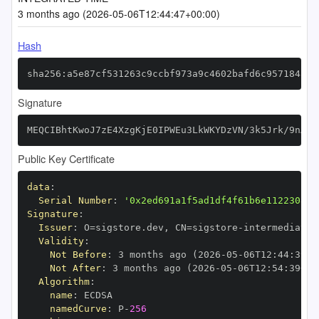
3 months ago (2026-05-06T12:44:47+00:00)
Hash
sha256:a5e87cf531263c9ccbf973a9c4602bafd6c957184a4b
Signature
MEQCIBhtKwoJ7zE4XzgKjE0IPWEu3LkWKYDzVN/3k5Jrk/9nAiA
Public Key Certificate
data
:
Serial Number
:
'0x2ed691a1f5ad1df4f61b6e1122308e4
Signature
:
Issuer
:
 O=sigstore.dev
,
 CN=sigstore
-
Validity
:
Not Before
:
 3 months ago (2026
-
05
-
06T12
:
44
:
39+0
Not After
:
 3 months ago (2026
-
05
-
06T12
:
54
:
39+00
Algorithm
:
name
:
namedCurve
:
 P
-
256