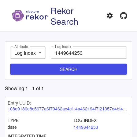
Rekor
Search
Attribute
Log Index
Log Index
SEARCH
Showing
1
-
1
of
1
Entry UUID:
108e9186e8c5677a6f79462ac4cf14a462194f7f21357d4bf48a1573fccffba34a11410a2ea75cf2
TYPE
LOG INDEX
dsse
1449644253
INTEGRATED TIME