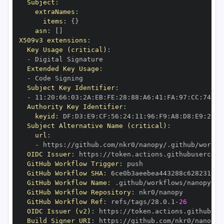
Subject
:
extraNames
:
items
:
{
}
asn
:
[
]
X509v3 extensions
:
Key Usage (critical)
:
-
Extended Key Usage
:
-
Subject Key Identifier
:
-
 11
:
20
:
66
:
03
:
2A
:
EB
:
FE
:
28
:
88
:
A6
:
41
:
FA
:
97
:
CC
:
74
:
9C
Authority Key Identifier
:
keyid
:
 DF
:
D3
:
E9
:
CF
:
56
:
24
:
11
:
96
:
F9
:
A8
:
D8
:
E9
:
28
:
5
Subject Alternative Name (critical)
:
url
:
-
 https
:
//github.com/nkr0/nanopy/.github/workfl
OIDC Issuer
:
 https
:
GitHub Workflow Trigger
:
GitHub Workflow SHA
:
GitHub Workflow Name
:
GitHub Workflow Repository
:
GitHub Workflow Ref
:
 refs/tags/28.0.1
-
26
OIDC Issuer (v2)
:
 https
:
Build Signer URI
:
 https
:
//github.com/nkr0/nanopy/