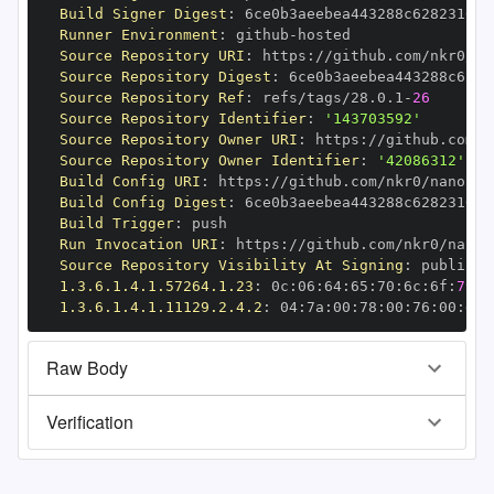
Build Signer Digest
:
Runner Environment
:
 github
-
Source Repository URI
:
 https
:
Source Repository Digest
:
Source Repository Ref
:
 refs/tags/28.0.1
-
26
Source Repository Identifier
:
'143703592'
Source Repository Owner URI
:
 https
:
Source Repository Owner Identifier
:
'42086312'
Build Config URI
:
 https
:
//github.com/nkr0/nanopy/
Build Config Digest
:
Build Trigger
:
Run Invocation URI
:
 https
:
Source Repository Visibility At Signing
:
1.3.6.1.4.1.57264.1.23
:
 0c
:
06
:
64
:
65
:
70
:
6c
:
6f
:
79
1.3.6.1.4.1.11129.2.4.2
:
 04
:
7a
:
00
:
78
:
00
:
76
:
00
:
dd
:
Raw Body
Verification