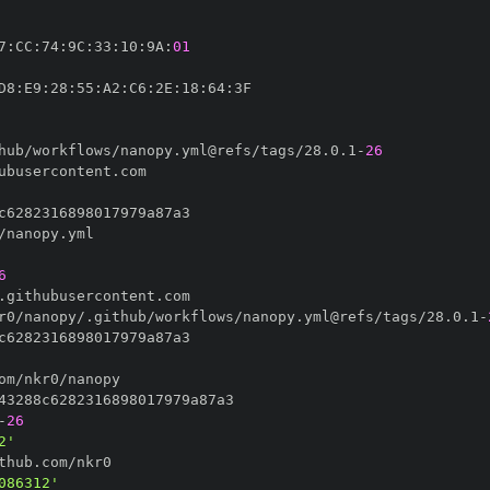
7
:
CC
:
74
:
9C
:
33
:
10
:
9A
:
01
D8
:
E9
:
28
:
55
:
A2
:
C6
:
2E
:
18
:
64
:
hub/workflows/nanopy.yml@refs/tags/28.0.1
-
26
6
r0/nanopy/.github/workflows/nanopy.yml@refs/tags/28.0.1
-
-
26
2'
086312'