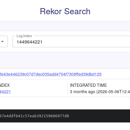
Rekor Search
Log Index
fe43e446239c07d7dec035add4704f7309ffed39dbd125
NDEX
INTEGRATED TIME
44221
3 months ago (2026-05-06T12:4
67e4ddf641c57eab392159686977d8