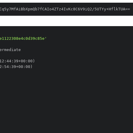
Cq5y7MfAiBbXpmQb7fCAIo4ZTz4IvKc8C6V9iQ2/5UTYy+HflkTUA==
e1122308e4c0d39c85e'
12
:
44
:
39+00
:
2
:
54
:
39+00
: