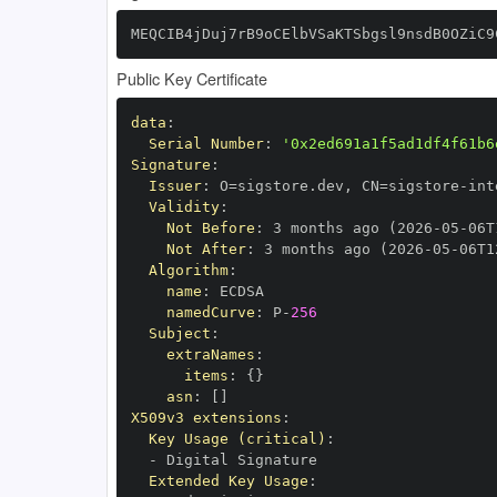
MEQCIB4jDuj7rB9oCElbVSaKTSbgsl9nsdB0OZiC9
Public Key Certificate
data
:
Serial Number
:
'0x2ed691a1f5ad1df4f61b6
Signature
:
Issuer
:
 O=sigstore.dev
,
 CN=sigstore
-
Validity
:
Not Before
:
 3 months ago (2026
-
05
-
06T
Not After
:
 3 months ago (2026
-
05
-
06T1
Algorithm
:
name
:
namedCurve
:
 P
-
256
Subject
:
extraNames
:
items
:
{
}
asn
:
[
]
X509v3 extensions
:
Key Usage (critical)
:
-
Extended Key Usage
: