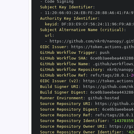
-
Subject Key Identifier
:
-
 11
:
20
:
66
:
03
:
2A
:
EB
:
FE
:
28
:
88
:
A6
:
41
:
FA
:
9
Authority Key Identifier
:
keyid
:
 DF
:
D3
:
E9
:
CF
:
56
:
24
:
11
:
96
:
F9
:
A8
:
Subject Alternative Name (critical)
:
url
:
-
 https
:
//github.com/nkr0/nanopy/.git
OIDC Issuer
:
 https
:
GitHub Workflow Trigger
:
GitHub Workflow SHA
:
GitHub Workflow Name
:
GitHub Workflow Repository
:
GitHub Workflow Ref
:
 refs/tags/28.0.1
-
2
OIDC Issuer (v2)
:
 https
:
Build Signer URI
:
 https
:
//github.com/nk
Build Signer Digest
:
Runner Environment
:
 github
-
Source Repository URI
:
 https
:
Source Repository Digest
:
Source Repository Ref
:
 refs/tags/28.0.1
Source Repository Identifier
:
'14370359
Source Repository Owner URI
:
 https
:
Source Repository Owner Identifier
:
'42