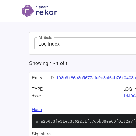
Attribute
Log Index
Showing
1
-
1
of
1
Entry UUID:
108e9186e8c5677afe9b8af6eb7610403a
TYPE
LOG I
dsse
14496
Hash
sha256:3fe31ec3862211f57dbb38ea60f0132a7f
Signature