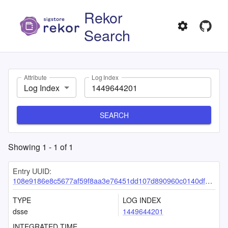
Rekor
Search
Attribute
Log Index
Log Index
SEARCH
Showing
1
-
1
of
1
Entry UUID:
108e9186e8c5677af59f8aa3e76451dd107d890960c0140dfb81fe2e1852d8699e6624adda000611
TYPE
LOG INDEX
dsse
1449644201
INTEGRATED TIME