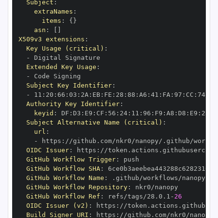
Subject
:
extraNames
:
items
:
{
}
asn
:
[
]
X509v3 extensions
:
Key Usage (critical)
:
-
Extended Key Usage
:
-
Subject Key Identifier
:
-
 11
:
20
:
66
:
03
:
2A
:
EB
:
FE
:
28
:
88
:
A6
:
41
:
FA
:
97
:
CC
:
74
:
9C
Authority Key Identifier
:
keyid
:
 DF
:
D3
:
E9
:
CF
:
56
:
24
:
11
:
96
:
F9
:
A8
:
D8
:
E9
:
28
:
5
Subject Alternative Name (critical)
:
url
:
-
 https
:
//github.com/nkr0/nanopy/.github/workfl
OIDC Issuer
:
 https
:
GitHub Workflow Trigger
:
GitHub Workflow SHA
:
GitHub Workflow Name
:
GitHub Workflow Repository
:
GitHub Workflow Ref
:
 refs/tags/28.0.1
-
26
OIDC Issuer (v2)
:
 https
:
Build Signer URI
:
 https
:
//github.com/nkr0/nanopy/