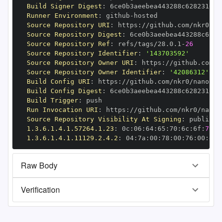
Build Signer Digest
:
Runner Environment
:
 github
-
Source Repository URI
:
 https
:
Source Repository Digest
:
Source Repository Ref
:
 refs/tags/28.0.1
-
26
Source Repository Identifier
:
'143703592'
Source Repository Owner URI
:
 https
:
Source Repository Owner Identifier
:
'42086312'
Build Config URI
:
 https
:
//github.com/nkr0/nanopy/
Build Config Digest
:
Build Trigger
:
Run Invocation URI
:
 https
:
Source Repository Visibility At Signing
:
1.3.6.1.4.1.57264.1.23
:
 0c
:
06
:
64
:
65
:
70
:
6c
:
6f
:
79
1.3.6.1.4.1.11129.2.4.2
:
 04
:
7a
:
00
:
78
:
00
:
76
:
00
:
dd
:
Raw Body
Verification