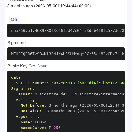
3 months ago (2026-05-06T12:44:44+00:00)
Hash
sha256:a174639730f3c66fbd47c04f53d9b418fc577d6785af
Signature
MEUCIQDR6Tz9BWKf3RdJX4HSSLMYmqYPXz55cp82zCDx7ljbugI
Public Key Certificate
data
:
Serial Number
:
'0x2ed691a1f5ad1df4f61b6e1122308e4
Signature
:
Issuer
:
 O=sigstore.dev
,
 CN=sigstore
-
Validity
:
Not Before
:
 3 months ago (2026
-
05
-
06T12
:
44
:
39+0
Not After
:
 3 months ago (2026
-
05
-
06T12
:
54
:
39+00
Algorithm
:
name
:
namedCurve
:
 P
-
256