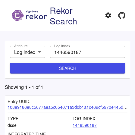
Rekor
Search
Attribute
Log Index
Log Index
SEARCH
Showing
1
-
1
of
1
Entry UUID:
108e9186e8c5677aea5c054071a3d0b1a1c469cf5970e445dfbf96b66f23722086e1d4dd0083929c
TYPE
LOG INDEX
dsse
1446590187
INTEGRATED TIME