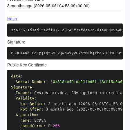
3 months ago (2026-05-06T04:58:09+00:00)
Hash
sha256:1d3ed15ecff0771c8745f71fdee2d7d1ea6389a46c71
Signature
MEQCIARhJ6dFpjIq5GMlxQwgWxyyP7sfMEhjzbeSlOD9HkJSAiA
Public Key Certificate
data
:
Serial Number
:
'0x318ce49fdc11fbd6fff8cbf5a5a6da8
Signature
:
Issuer
:
 O=sigstore.dev
,
 CN=sigstore
-
Validity
:
Not Before
:
 3 months ago (2026
-
05
-
06T04
:
58
:
09+0
Not After
:
 3 months ago (2026
-
05
-
06T05
:
08
:
09+00
Algorithm
:
name
:
namedCurve
:
 P
-
256