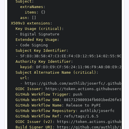
Subject
:
extraNames
:
items
:
{
}
asn
:
[
]
X509v3 extensions
:
Key Usage (critical)
:
-
Extended Key Usage
:
-
Subject Key Identifier
:
-
 5F
:
D3
:
3B
:
58
:
47
:
C3
:
EE
:
F4
:
CD
:
12
:
95
:
14
:
02
:
55
:
9C
:
83
Authority Key Identifier
:
keyid
:
 DF
:
D3
:
E9
:
CF
:
56
:
24
:
11
:
96
:
F9
:
A8
:
D8
:
E9
:
28
:
5
Subject Alternative Name (critical)
:
url
:
-
 https
:
OIDC Issuer
:
 https
:
GitHub Workflow Trigger
:
GitHub Workflow SHA
:
GitHub Workflow Name
:
GitHub Workflow Repository
:
GitHub Workflow Ref
:
OIDC Issuer (v2)
:
 https
:
Build Signer URI
:
 https
: