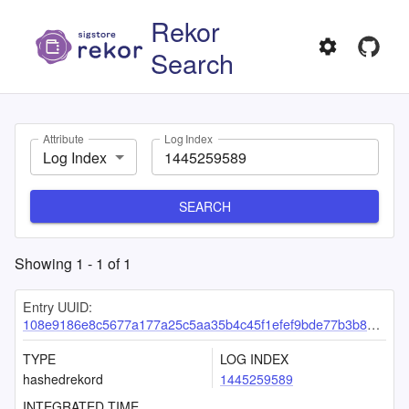
Rekor
Search
Attribute
Log Index
Log Index
SEARCH
Showing
1
-
1
of
1
Entry UUID:
108e9186e8c5677a177a25c5aa35b4c45f1efef9bde77b3b8b8bd1737cc7bc7f3e963d79cb4ba3fa
TYPE
LOG INDEX
hashedrekord
1445259589
INTEGRATED TIME