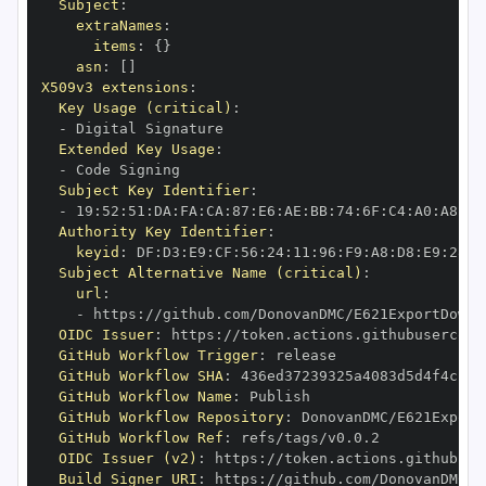
Subject
:
extraNames
:
items
:
{
}
asn
:
[
]
X509v3 extensions
:
Key Usage (critical)
:
-
Extended Key Usage
:
-
Subject Key Identifier
:
-
 19
:
52
:
51
:
DA
:
FA
:
CA
:
87
:
E6
:
AE
:
BB
:
74
:
6F
:
C4
:
A0
:
A8
:
73
Authority Key Identifier
:
keyid
:
 DF
:
D3
:
E9
:
CF
:
56
:
24
:
11
:
96
:
F9
:
A8
:
D8
:
E9
:
28
:
5
Subject Alternative Name (critical)
:
url
:
-
 https
:
OIDC Issuer
:
 https
:
GitHub Workflow Trigger
:
GitHub Workflow SHA
:
GitHub Workflow Name
:
GitHub Workflow Repository
:
GitHub Workflow Ref
:
OIDC Issuer (v2)
:
 https
:
Build Signer URI
:
 https
: