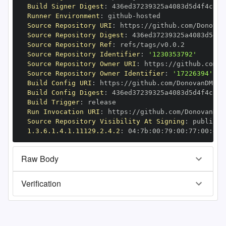
Build Signer Digest
:
Runner Environment
:
 github
-
Source Repository URI
:
 https
:
Source Repository Digest
:
Source Repository Ref
:
Source Repository Identifier
:
'1230353792'
Source Repository Owner URI
:
 https
:
Source Repository Owner Identifier
:
'17226394'
Build Config URI
:
 https
:
Build Config Digest
:
Build Trigger
:
Run Invocation URI
:
 https
:
Source Repository Visibility At Signing
:
1.3.6.1.4.1.11129.2.4.2
:
 04
:
7b
:
00
:
79
:
00
:
77
:
00
:
dd
:
Raw Body
Verification