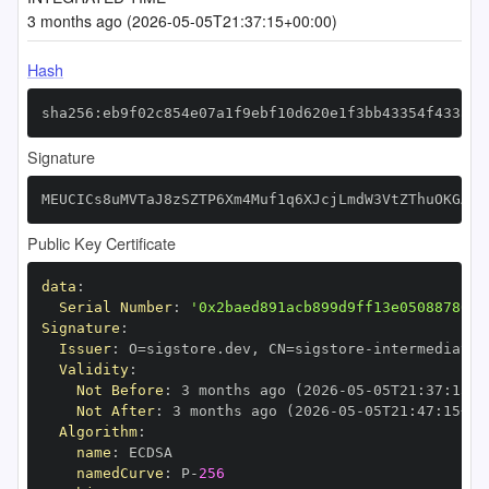
3 months ago (2026-05-05T21:37:15+00:00)
Hash
sha256:eb9f02c854e07a1f9ebf10d620e1f3bb43354f433a97
Signature
MEUCICs8uMVTaJ8zSZTP6Xm4Muf1q6XJcjLmdW3VtZThuOKGAiE
Public Key Certificate
data
:
Serial Number
:
'0x2baed891acb899d9ff13e0508878651
Signature
:
Issuer
:
 O=sigstore.dev
,
 CN=sigstore
-
Validity
:
Not Before
:
 3 months ago (2026
-
05
-
05T21
:
37
:
15+0
Not After
:
 3 months ago (2026
-
05
-
05T21
:
47
:
15+00
Algorithm
:
name
:
namedCurve
:
 P
-
256