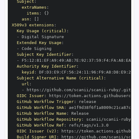
Subject
:
extraNames
:
items
:
{
}
asn
:
[
]
X509v3 extensions
:
Key Usage (critical)
:
-
Extended Key Usage
:
-
Subject Key Identifier
:
-
 F5
:
12
:
81
:
EF
:
A9
:
49
:
AB
:
7E
:
92
:
37
:
59
:
F4
:
FA
:
A8
:
EA
:
5A
Authority Key Identifier
:
keyid
:
 DF
:
D3
:
E9
:
CF
:
56
:
24
:
11
:
96
:
F9
:
A8
:
D8
:
E9
:
28
:
5
Subject Alternative Name (critical)
:
url
:
-
 https
:
//github.com/scanii/scanii
-
OIDC Issuer
:
 https
:
GitHub Workflow Trigger
:
GitHub Workflow SHA
:
GitHub Workflow Name
:
GitHub Workflow Repository
:
 scanii/scanii
-
GitHub Workflow Ref
:
OIDC Issuer (v2)
:
 https
:
Build Signer URI
:
 https
:
//github.com/scanii/scani