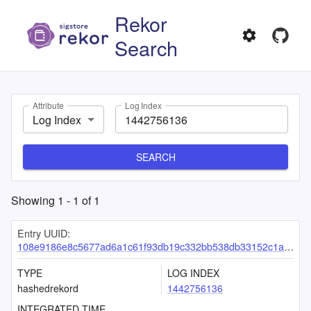
Rekor
Search
Attribute
Log Index
Log Index
SEARCH
Showing
1
-
1
of
1
Entry UUID:
108e9186e8c5677ad6a1c61f93db19c332bb538db33152c1a7377470184972122062f887b4fe6f39
TYPE
LOG INDEX
hashedrekord
1442756136
INTEGRATED TIME