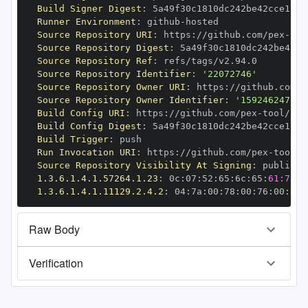
Build Signer Digest
:
Runner Environment
:
 github
-
Source Repository URI
:
 https
:
//github.com/pex
-
Source Repository Digest
:
Source Repository Ref
:
Source Repository Identifier
:
'22072746'
Source Repository Owner URI
:
 https
:
//github.com/p
Source Repository Owner Identifier
:
'159246247'
Build Config URI
:
 https
:
//github.com/pex
-
Build Config Digest
:
Build Trigger
:
Run Invocation URI
:
 https
:
//github.com/pex
-
Source Repository Visibility At Signing
:
1.3.6.1.4.1.57264.1.23
:
 0c
:
07
:
52
:
65
:
6c
:
65
:
61:73:6
1.3.6.1.4.1.11129.2.4.2
:
 04
:
7a
:
00
:
78
:
00
:
76
:
00
:
dd
:
Raw Body
Verification