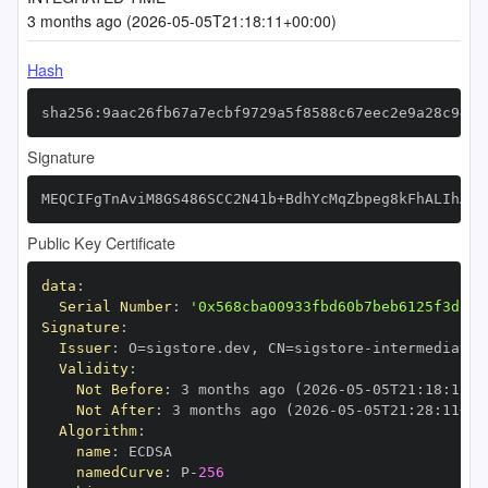
3 months ago (2026-05-05T21:18:11+00:00)
Hash
sha256:9aac26fb67a7ecbf9729a5f8588c67eec2e9a28c9487
Signature
MEQCIFgTnAviM8GS486SCC2N41b+BdhYcMqZbpeg8kFhALIhAiB
Public Key Certificate
data
:
Serial Number
:
'0x568cba00933fbd60b7beb6125f3dcc7
Signature
:
Issuer
:
 O=sigstore.dev
,
 CN=sigstore
-
Validity
:
Not Before
:
 3 months ago (2026
-
05
-
05T21
:
18
:
11+0
Not After
:
 3 months ago (2026
-
05
-
05T21
:
28
:
11+00
Algorithm
:
name
:
namedCurve
:
 P
-
256