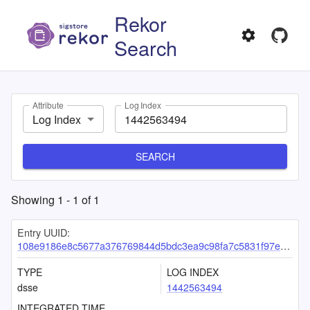
Rekor
Search
Attribute
Log Index
Log Index
SEARCH
Showing
1
-
1
of
1
Entry UUID:
108e9186e8c5677a376769844d5bdc3ea9c98fa7c5831f97eec8cee691f60cea4bea0dae70f27cf7
TYPE
LOG INDEX
dsse
1442563494
INTEGRATED TIME