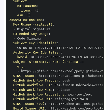
Subject
:
extraNames
:
items
:
{
}
asn
:
[
]
X509v3 extensions
:
Key Usage (critical)
:
-
Extended Key Usage
:
-
Subject Key Identifier
:
-
 C0
:
D5
:
8E
:
ED
:
27
:
7C
:
BE
:
18
:
27
:
AF
:
E2
:
15
:
92
:
97
:
1A
:
99
Authority Key Identifier
:
keyid
:
 DF
:
D3
:
E9
:
CF
:
56
:
24
:
11
:
96
:
F9
:
A8
:
D8
:
E9
:
28
:
5
Subject Alternative Name (critical)
:
url
:
-
 https
:
//github.com/pex
-
OIDC Issuer
:
 https
:
GitHub Workflow Trigger
:
GitHub Workflow SHA
:
GitHub Workflow Name
:
GitHub Workflow Repository
:
 pex
-
GitHub Workflow Ref
:
OIDC Issuer (v2)
:
 https
:
Build Signer URI
:
 https
:
//github.com/pex
-