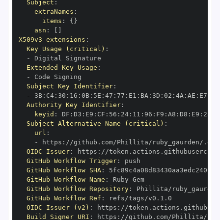
Subject
:
extraNames
:
items
:
{
}
asn
:
[
]
X509v3 extensions
:
Key Usage (critical)
:
-
Extended Key Usage
:
-
Subject Key Identifier
:
-
 3B
:
C4
:
30
:
16
:
0B
:
5E
:
47
:
77
:
E1
:
BA
:
3D
:
02
:
4A
:
AE
:
E7
:
C5
Authority Key Identifier
:
keyid
:
 DF
:
D3
:
E9
:
CF
:
56
:
24
:
11
:
96
:
F9
:
A8
:
D8
:
E9
:
28
:
5
Subject Alternative Name (critical)
:
url
:
-
 https
:
//github.com/Phillita/ruby_gaurden/.git
OIDC Issuer
:
 https
:
GitHub Workflow Trigger
:
GitHub Workflow SHA
:
GitHub Workflow Name
:
GitHub Workflow Repository
:
GitHub Workflow Ref
:
OIDC Issuer (v2)
:
 https
:
Build Signer URI
:
 https
:
//github.com/Phillita/rub