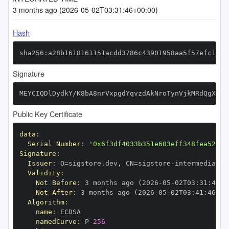
3 months ago (2026-05-02T03:31:46+00:00)
Hash
sha256:a28b1618161151acdd3786c43901958aa5f57efc14fd
Signature
MEYCIQDlDydkY/K8bA8nrVxpgdYqvzdAkNroTynVjkMRdQgXTwI
Public Key Certificate
data
:
Serial Number
:
'0x6f3df4033b351e603eff348fea529cb
Signature
:
Issuer
:
 O=sigstore.dev
,
 CN=sigstore
-
Validity
:
Not Before
:
 3 months ago (2026
-
05
-
02T03
:
31
:
46+0
Not After
:
 3 months ago (2026
-
05
-
02T03
:
41
:
46+00
Algorithm
:
name
:
namedCurve
:
 P
-
256