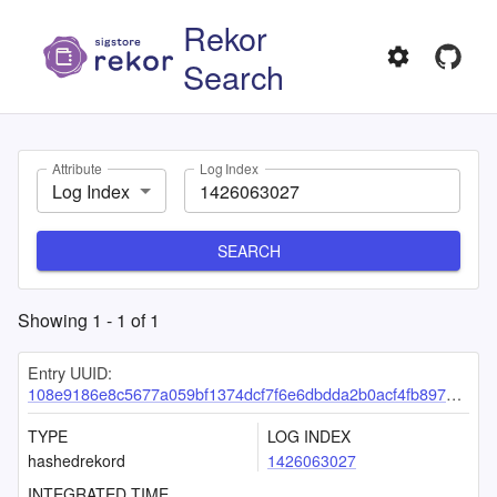
Rekor
Search
Attribute
Log Index
Log Index
SEARCH
Showing
1
-
1
of
1
Entry UUID:
108e9186e8c5677a059bf1374dcf7f6e6dbdda2b0acf4fb8971d38dcbd4f7a636779f3ec5da2b03b
TYPE
LOG INDEX
hashedrekord
1426063027
INTEGRATED TIME