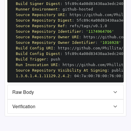
Build Signer Digest
:
Runner Environment
:
 github
-
Source Repository URI
:
 https
:
Source Repository Digest
:
Source Repository Ref
:
Source Repository Identifier
:
'1174964706'
Source Repository Owner URI
:
 https
:
Source Repository Owner Identifier
:
'1016928'
Build Config URI
:
 https
:
//github.com/Phillita/rub
Build Config Digest
:
Build Trigger
:
Run Invocation URI
:
 https
:
Source Repository Visibility At Signing
:
1.3.6.1.4.1.11129.2.4.2
:
 04
:
7a
:
00
:
78
:
00
:
76
:
00
:
dd
:
Raw Body
Verification