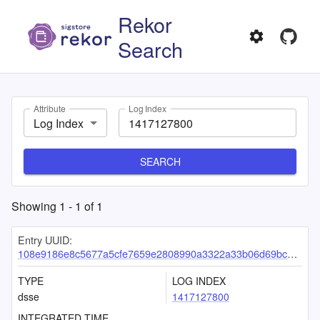
Rekor
Search
Attribute
Log Index
Log Index
SEARCH
Showing
1
-
1
of
1
Entry UUID:
108e9186e8c5677a5cfe7659e2808990a3322a33b06d69bc80aa13f0b50f93710d681eb4a3c1d53d
TYPE
LOG INDEX
dsse
1417127800
INTEGRATED TIME