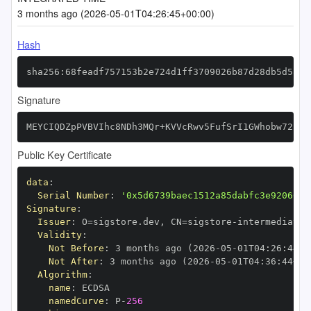
3 months ago (2026-05-01T04:26:45+00:00)
Hash
sha256:68feadf757153b2e724d1ff3709026b87d28db5d53aa
Signature
MEYCIQDZpPVBVIhc8NDh3MQr+KVVcRwv5FufSrI1GWhobw72hAI
Public Key Certificate
data
:
Serial Number
:
'0x5d6739baec1512a85dabfc3e920605d
Signature
:
Issuer
:
 O=sigstore.dev
,
 CN=sigstore
-
Validity
:
Not Before
:
 3 months ago (2026
-
05
-
01T04
:
26
:
44+0
Not After
:
 3 months ago (2026
-
05
-
01T04
:
36
:
44+00
Algorithm
:
name
:
namedCurve
:
 P
-
256