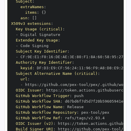
Subject
:
extraNames
:
items
:
{
}
asn
:
[
]
X509v3 extensions
:
Key Usage (critical)
:
-
Extended Key Usage
:
-
Subject Key Identifier
:
-
 CF
:
9E
:
E1
:
F0
:
16
:
DE
:
AE
:
3E
:
80
:
F1
:
8A
:
60
:
58
:
95
:
27
:
7D
Authority Key Identifier
:
keyid
:
 DF
:
D3
:
E9
:
CF
:
56
:
24
:
11
:
96
:
F9
:
A8
:
D8
:
E9
:
28
:
5
Subject Alternative Name (critical)
:
url
:
-
 https
:
//github.com/pex
-
OIDC Issuer
:
 https
:
GitHub Workflow Trigger
:
GitHub Workflow SHA
:
GitHub Workflow Name
:
GitHub Workflow Repository
:
 pex
-
GitHub Workflow Ref
:
OIDC Issuer (v2)
:
 https
:
Build Signer URI
:
 https
:
//github.com/pex
-