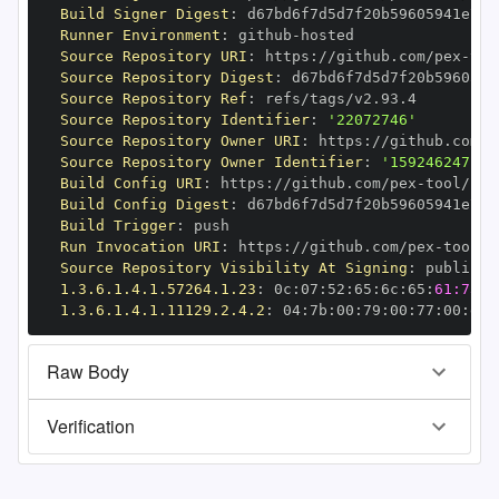
Build Signer Digest
:
Runner Environment
:
 github
-
Source Repository URI
:
 https
:
//github.com/pex
-
Source Repository Digest
:
Source Repository Ref
:
Source Repository Identifier
:
'22072746'
Source Repository Owner URI
:
 https
:
//github.com/p
Source Repository Owner Identifier
:
'159246247'
Build Config URI
:
 https
:
//github.com/pex
-
Build Config Digest
:
Build Trigger
:
Run Invocation URI
:
 https
:
//github.com/pex
-
Source Repository Visibility At Signing
:
1.3.6.1.4.1.57264.1.23
:
 0c
:
07
:
52
:
65
:
6c
:
65
:
61:73:6
1.3.6.1.4.1.11129.2.4.2
:
 04
:
7b
:
00
:
79
:
00
:
77
:
00
:
dd
:
Raw Body
Verification