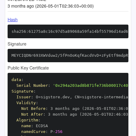
3 months ago (2026-05-01T02:36:03+00:00)
Hash
sha256:61275a8c16c97d5a89068a59fa14bf55796d14ad6c3e
Signature
MEYCIQDNr693XWVduw2/5fPnOoKqfKacdVvD+zFyEtf9mdpRTAI
Public Key Certificate
data
:
Serial Number
:
'0x294a203ad8b871fe736b00017c40c0c
Signature
:
Issuer
:
 O=sigstore.dev
,
 CN=sigstore
-
Validity
:
Not Before
:
 3 months ago (2026
-
05
-
01T02
:
36
:
03+0
Not After
:
 3 months ago (2026
-
05
-
01T02
:
46
:
03+00
Algorithm
:
name
:
namedCurve
:
 P
-
256