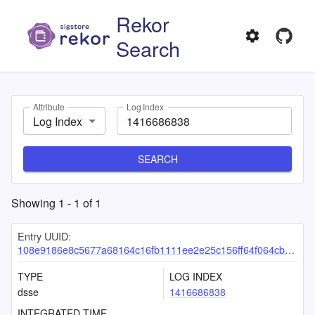
Rekor
Search
Attribute
Log Index
Log Index
SEARCH
Showing
1
-
1
of
1
Entry UUID:
108e9186e8c5677a68164c16fb1111ee2e25c156ff64f064cb6d9a6b8a9fe4b0256aeee8ef968cda
TYPE
LOG INDEX
dsse
1416686838
INTEGRATED TIME