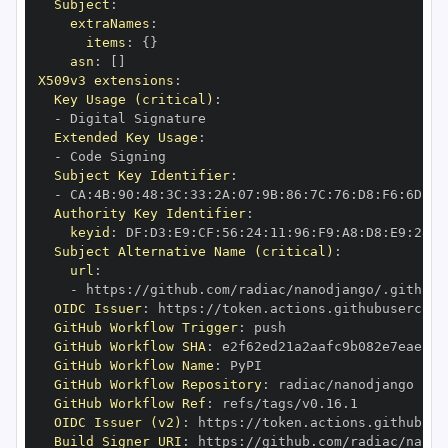
Subject
:
extraNames
:
items
:
{
}
asn
:
[
]
X509v3 extensions
:
Key Usage (critical)
:
-
Extended Key Usage
:
-
Subject Key Identifier
:
-
 CA
:
4B
:
90
:
48
:
3C
:
33
:
2A
:
07
:
9B
:
86
:
7C
:
76
:
D8
:
F6
:
6D
:
63
Authority Key Identifier
:
keyid
:
 DF
:
D3
:
E9
:
CF
:
56
:
24
:
11
:
96
:
F9
:
A8
:
D8
:
E9
:
28
:
5
Subject Alternative Name (critical)
:
url
:
-
 https
:
OIDC Issuer
:
 https
:
GitHub Workflow Trigger
:
GitHub Workflow SHA
:
GitHub Workflow Name
:
GitHub Workflow Repository
:
GitHub Workflow Ref
:
OIDC Issuer (v2)
:
 https
:
Build Signer URI
:
 https
: