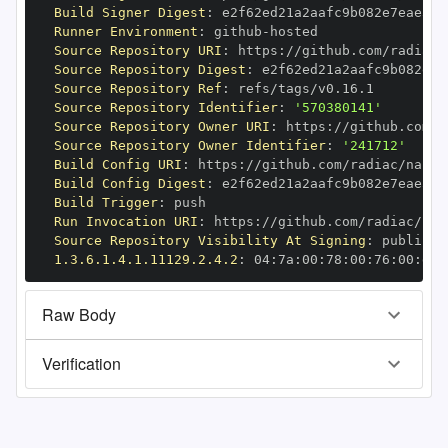
Build Signer Digest
:
Runner Environment
:
 github
-
Source Repository URI
:
 https
:
Source Repository Digest
:
Source Repository Ref
:
Source Repository Identifier
:
'570380141'
Source Repository Owner URI
:
 https
:
Source Repository Owner Identifier
:
'241712'
Build Config URI
:
 https
:
Build Config Digest
:
Build Trigger
:
Run Invocation URI
:
 https
:
Source Repository Visibility At Signing
:
1.3.6.1.4.1.11129.2.4.2
:
 04
:
7a
:
00
:
78
:
00
:
76
:
00
:
dd
:
Raw Body
Verification