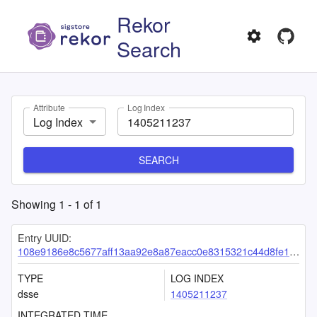
Rekor
Search
Attribute
Log Index
Log Index
SEARCH
Showing
1
-
1
of
1
Entry UUID:
108e9186e8c5677aff13aa92e8a87eacc0e8315321c44d8fe13cfdbe982456a7c61298de517cc56b
TYPE
LOG INDEX
dsse
1405211237
INTEGRATED TIME