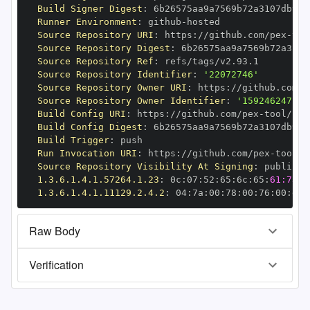
Build Signer Digest
:
Runner Environment
:
 github
-
Source Repository URI
:
 https
:
//github.com/pex
-
Source Repository Digest
:
Source Repository Ref
:
Source Repository Identifier
:
'22072746'
Source Repository Owner URI
:
 https
:
//github.com/p
Source Repository Owner Identifier
:
'159246247'
Build Config URI
:
 https
:
//github.com/pex
-
Build Config Digest
:
Build Trigger
:
Run Invocation URI
:
 https
:
//github.com/pex
-
Source Repository Visibility At Signing
:
1.3.6.1.4.1.57264.1.23
:
 0c
:
07
:
52
:
65
:
6c
:
65
:
61:73:6
1.3.6.1.4.1.11129.2.4.2
:
 04
:
7a
:
00
:
78
:
00
:
76
:
00
:
dd
:
Raw Body
Verification