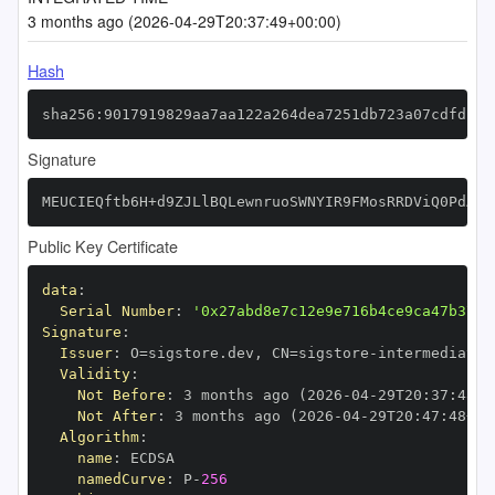
3 months ago (2026-04-29T20:37:49+00:00)
Hash
sha256:9017919829aa7aa122a264dea7251db723a07cdfdb41
Signature
MEUCIEQftb6H+d9ZJLlBQLewnruoSWNYIR9FMosRRDViQ0PdAiE
Public Key Certificate
data
:
Serial Number
:
'0x27abd8e7c12e9e716b4ce9ca47b370a
Signature
:
Issuer
:
 O=sigstore.dev
,
 CN=sigstore
-
Validity
:
Not Before
:
 3 months ago (2026
-
04
-
29T20
:
37
:
48+0
Not After
:
 3 months ago (2026
-
04
-
29T20
:
47
:
48+00
Algorithm
:
name
:
namedCurve
:
 P
-
256