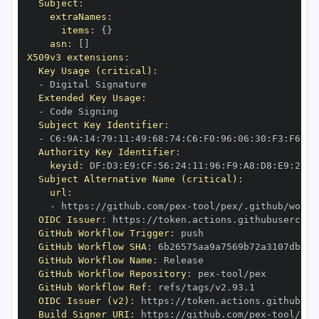
Subject
:
extraNames
:
items
:
{
}
asn
:
[
]
X509v3 extensions
:
Key Usage (critical)
:
-
Extended Key Usage
:
-
Subject Key Identifier
:
-
 C6
:
9A
:
14
:
79
:
11
:
49
:
68
:
74
:
C6
:
F0
:
96
:
06
:
30
:
F3
:
F6
:
52
Authority Key Identifier
:
keyid
:
 DF
:
D3
:
E9
:
CF
:
56
:
24
:
11
:
96
:
F9
:
A8
:
D8
:
E9
:
28
:
5
Subject Alternative Name (critical)
:
url
:
-
 https
:
//github.com/pex
-
OIDC Issuer
:
 https
:
GitHub Workflow Trigger
:
GitHub Workflow SHA
:
GitHub Workflow Name
:
GitHub Workflow Repository
:
 pex
-
GitHub Workflow Ref
:
OIDC Issuer (v2)
:
 https
:
Build Signer URI
:
 https
:
//github.com/pex
-