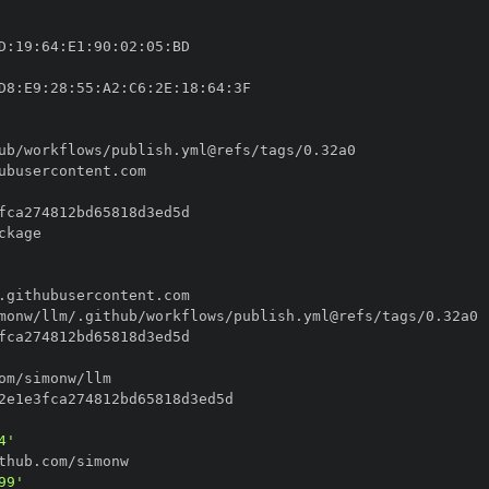
D
:
19
:
64
:
E1
:
90
:
02
:
05
:
D8
:
E9
:
28
:
55
:
A2
:
C6
:
2E
:
18
:
64
:
4'
99'