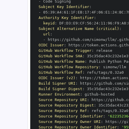
-
Subject Key Identifier
:
-
 05
:
39
:
A4
:
61
:
1F
:
EB
:
17
:
4F
:
06
:
E1
:
24
:
BC
:
7
Authority Key Identifier
:
keyid
:
 DF
:
D3
:
E9
:
CF
:
56
:
24
:
11
:
96
:
F9
:
A8
:
Subject Alternative Name (critical)
:
url
:
-
 https
:
OIDC Issuer
:
 https
:
GitHub Workflow Trigger
:
GitHub Workflow SHA
:
GitHub Workflow Name
:
GitHub Workflow Repository
:
GitHub Workflow Ref
:
OIDC Issuer (v2)
:
 https
:
Build Signer URI
:
 https
:
Build Signer Digest
:
Runner Environment
:
 github
-
Source Repository URI
:
 https
:
Source Repository Digest
:
Source Repository Ref
:
Source Repository Identifier
:
'62235236
Source Repository Owner URI
:
 https
:
Source Repository Owner Identifier
:
'95