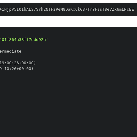
+iHjpV5IQIhAL37Srh2NTFzPeM8DaKxCkG37TrYFssT8eVZx6mLNcEE
401f864a33ff7edd92a'
19
:
00
:
26+00
:
9
:
10
:
26+00
: