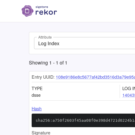
Attribute
Log Index
Showing
1
-
1
of
1
Entry UUID:
108e9186e8c5677af42bd3516d3a79e95
TYPE
LOG I
dsse
14043
Hash
sha256:a750f2603f45aa08f0e398d4721d0224b1
Signature