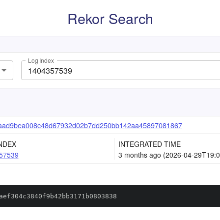
Rekor Search
Log Index
aad9bea008c48d67932d02b7dd250bb142aa45897081867
NDEX
INTEGRATED TIME
57539
3 months ago (2026-04-29T19:0
aef304c3840f9b42bb3171b0803838