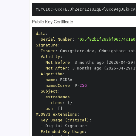
MEYCIQC+QcdFEJJhZezr1ZsUZqEPl0co94gJEkFCA
Public Key Certificate
data
:
Serial Number
:
'0x5f92b1f263bf06c74c1a0
Signature
:
Issuer
:
 O=sigstore.dev
,
 CN=sigstore
-
Validity
:
Not Before
:
 3 months ago (2026
-
04
-
29T
Not After
:
 3 months ago (2026
-
04
-
29T1
Algorithm
:
name
:
namedCurve
:
 P
-
256
Subject
:
extraNames
:
items
:
{
}
asn
:
[
]
X509v3 extensions
:
Key Usage (critical)
:
-
Extended Key Usage
: