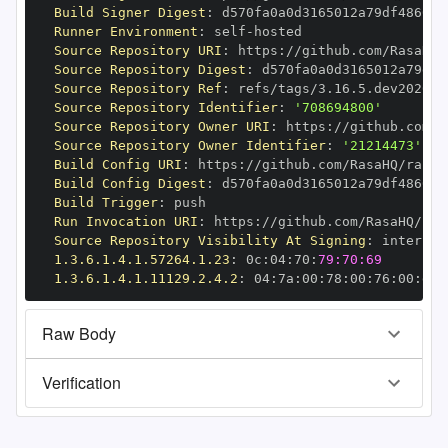
Build Signer Digest
:
Runner Environment
:
 self
-
Source Repository URI
:
 https
:
//github.com/RasaHQ/
Source Repository Digest
:
Source Repository Ref
:
Source Repository Identifier
:
'708694800'
Source Repository Owner URI
:
 https
:
Source Repository Owner Identifier
:
'21214473'
Build Config URI
:
 https
:
//github.com/RasaHQ/rasa
-
Build Config Digest
:
Build Trigger
:
Run Invocation URI
:
 https
:
//github.com/RasaHQ/ras
Source Repository Visibility At Signing
:
1.3.6.1.4.1.57264.1.23
:
 0c
:
04
:
70
:
79:70:69
1.3.6.1.4.1.11129.2.4.2
:
 04
:
7a
:
00
:
78
:
00
:
76
:
00
:
dd
:
Raw Body
Verification