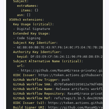
Subject
:
extraNames
:
items
:
{
}
asn
:
[
]
X509v3 extensions
:
Key Usage (critical)
:
-
Extended Key Usage
:
-
Subject Key Identifier
:
-
 6E
:
88
:
69
:
BB
:
7E
:
43
:
97
:
F6
:
14
:
8C
:
F5
:
E4
:
7E
:
7B
:
2B
:
A7
Authority Key Identifier
:
keyid
:
 DF
:
D3
:
E9
:
CF
:
56
:
24
:
11
:
96
:
F9
:
A8
:
D8
:
E9
:
28
:
5
Subject Alternative Name (critical)
:
url
:
-
 https
:
//github.com/RasaHQ/rasa
-
private/.githu
OIDC Issuer
:
 https
:
GitHub Workflow Trigger
:
GitHub Workflow SHA
:
GitHub Workflow Name
:
GitHub Workflow Repository
:
 RasaHQ/rasa
-
GitHub Workflow Ref
:
OIDC Issuer (v2)
:
 https
:
Build Signer URI
:
 https
:
//github.com/RasaHQ/rasa
-