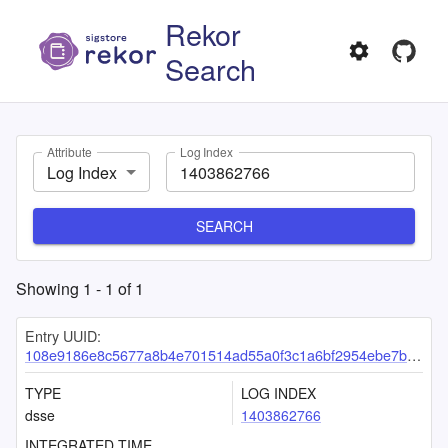
Rekor
Search
Attribute
Log Index
Log Index
SEARCH
Showing
1
-
1
of
1
Entry UUID:
108e9186e8c5677a8b4e701514ad55a0f3c1a6bf2954ebe7bd681cd2d08c160e5f522de24bee0e12
TYPE
LOG INDEX
dsse
1403862766
INTEGRATED TIME