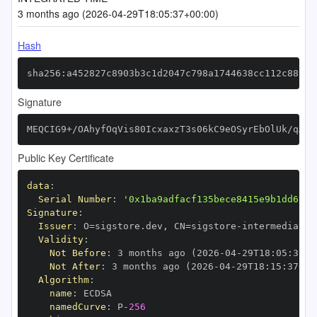
3 months ago (2026-04-29T18:05:37+00:00)
Hash
sha256:a452827c8903b3c1d2047c798a1744638cc112c8894d
Signature
MEQCIG9+/OAhyfOqVis80IcxaxzT3s06kC9eOSyrEbOlUk/qAiB
Public Key Certificate
data
:
Serial Number
:
'0x1ba9adfacf135bece8415e9b1dd695e
Signature
:
Issuer
:
 O=sigstore.dev
,
 CN=sigstore
-
Validity
:
Not Before
:
 3 months ago (2026
-
04
-
29T18
:
05
:
37+0
Not After
:
 3 months ago (2026
-
04
-
29T18
:
15
:
37+00
Algorithm
:
name
:
namedCurve
:
 P
-
256