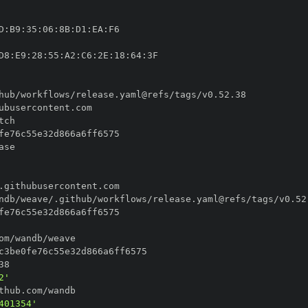
D
:
B9
:
35
:
06
:
8B
:
D1
:
EA
:
D8
:
E9
:
28
:
55
:
A2
:
C6
:
2E
:
18
:
64
:
2'
401354'