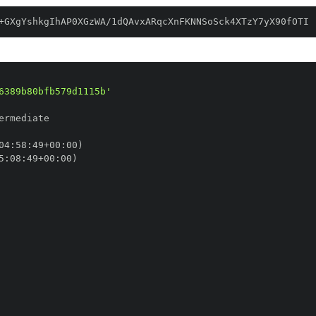
+GXgYshkgIhAP0XGzWA/1dQAvxARqcXnFKNNSoSck4XTzY7yX90fOTI
6389b80bfb579d1115b'
04
:
58
:
49+00
:
5
:
08
:
49+00
: