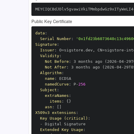
MEYCIQCBdJDlv5gvawiVkiTMmbpdwGz9xITyWeLI4
Public Key Certificate
data
:
Serial Number
:
'0x1fd23b6073640c13c4960
Signature
:
Issuer
:
 O=sigstore.dev
,
 CN=sigstore
-
Validity
:
Not Before
:
 3 months ago (2026
-
04
-
29T
Not After
:
 3 months ago (2026
-
04
-
29T0
Algorithm
:
name
:
namedCurve
:
 P
-
256
Subject
:
extraNames
:
items
:
{
}
asn
:
[
]
X509v3 extensions
:
Key Usage (critical)
:
-
Extended Key Usage
: