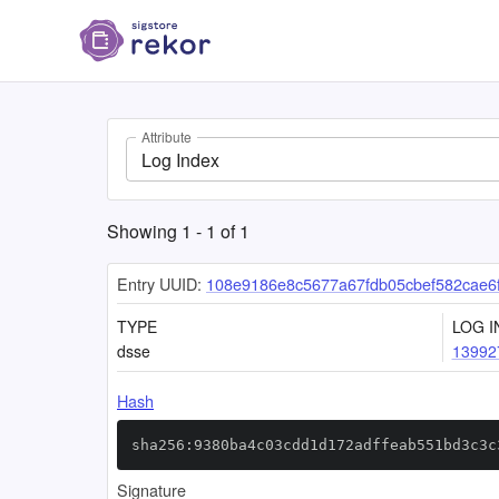
Attribute
Log Index
Showing
1
-
1
of
1
Entry UUID:
108e9186e8c5677a67fdb05cbef582cae6
TYPE
LOG I
dsse
13992
Hash
sha256:9380ba4c03cdd1d172adffeab551bd3c3c
Signature