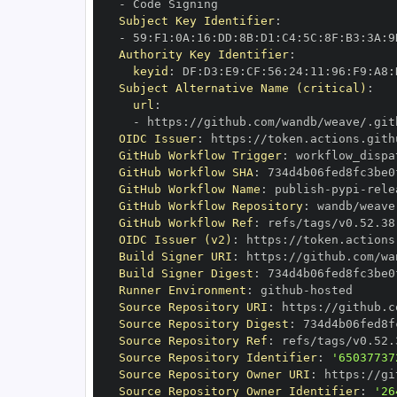
-
Subject Key Identifier
:
-
 59
:
F1
:
0A
:
16
:
DD
:
8B
:
D1
:
C4
:
5C
:
8F
:
B3
:
3A
:
9
Authority Key Identifier
:
keyid
:
 DF
:
D3
:
E9
:
CF
:
56
:
24
:
11
:
96
:
F9
:
A8
:
Subject Alternative Name (critical)
:
url
:
-
 https
:
OIDC Issuer
:
 https
:
GitHub Workflow Trigger
:
GitHub Workflow SHA
:
GitHub Workflow Name
:
 publish
-
pypi
-
GitHub Workflow Repository
:
GitHub Workflow Ref
:
OIDC Issuer (v2)
:
 https
:
Build Signer URI
:
 https
:
Build Signer Digest
:
Runner Environment
:
 github
-
Source Repository URI
:
 https
:
Source Repository Digest
:
Source Repository Ref
:
Source Repository Identifier
:
'65037737
Source Repository Owner URI
:
 https
:
Source Repository Owner Identifier
:
'26