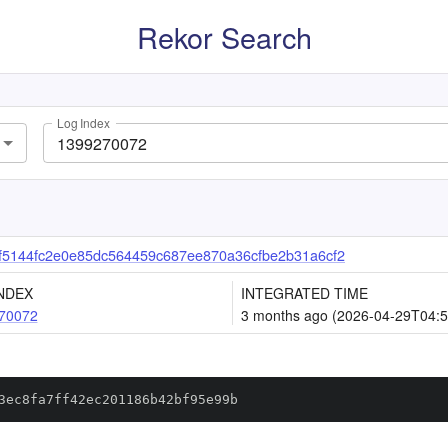
Rekor Search
Log Index
f5144fc2e0e85dc564459c687ee870a36cfbe2b31a6cf2
NDEX
INTEGRATED TIME
70072
3 months ago (2026-04-29T04:5
3ec8fa7ff42ec201186b42bf95e99b