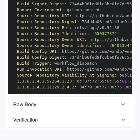
Build Signer Digest
:
Runner Environment
:
 github
-
Source Repository URI
:
 https
:
Source Repository Digest
:
Source Repository Ref
:
Source Repository Identifier
:
'650377372'
Source Repository Owner URI
:
 https
:
Source Repository Owner Identifier
:
'26401354'
Build Config URI
:
 https
:
Build Config Digest
:
Build Trigger
:
Run Invocation URI
:
 https
:
Source Repository Visibility At Signing
:
1.3.6.1.4.1.57264.1.23
:
 0c
:
07
:
72
:
65
:
6c
:
65
:
61:73:6
1.3.6.1.4.1.11129.2.4.2
:
 04
:
79
:
00
:
77
:
00
:
75
:
00
:
dd
:
Raw Body
Verification