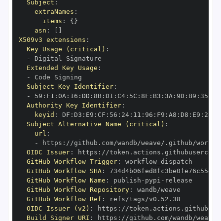
Subject
:
extraNames
:
items
:
{
}
asn
:
[
]
X509v3 extensions
:
Key Usage (critical)
:
-
Extended Key Usage
:
-
Subject Key Identifier
:
-
 59
:
F1
:
0A
:
16
:
DD
:
8B
:
D1
:
C4
:
5C
:
8F
:
B3
:
3A
:
9D
:
B9
:
35
:
06
Authority Key Identifier
:
keyid
:
 DF
:
D3
:
E9
:
CF
:
56
:
24
:
11
:
96
:
F9
:
A8
:
D8
:
E9
:
28
:
5
Subject Alternative Name (critical)
:
url
:
-
 https
:
OIDC Issuer
:
 https
:
GitHub Workflow Trigger
:
GitHub Workflow SHA
:
GitHub Workflow Name
:
 publish
-
pypi
-
GitHub Workflow Repository
:
GitHub Workflow Ref
:
OIDC Issuer (v2)
:
 https
:
Build Signer URI
:
 https
: