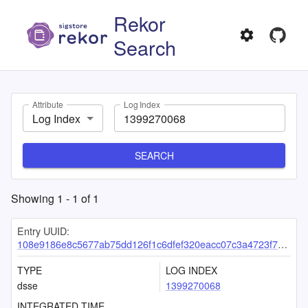
Rekor
Search
Attribute
Log Index
Log Index
SEARCH
Showing
1
-
1
of
1
Entry UUID:
108e9186e8c5677ab75dd126f1c6dfef320eacc07c3a4723f7c6d6f3db96aeab657e3bc49b54a1e5
TYPE
LOG INDEX
dsse
1399270068
INTEGRATED TIME