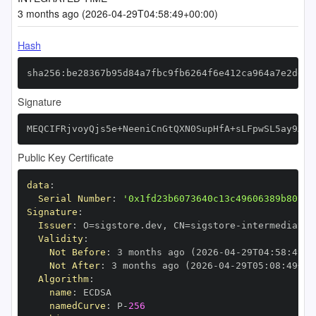
3 months ago (2026-04-29T04:58:49+00:00)
Hash
sha256:be28367b95d84a7fbc9fb6264f6e412ca964a7e2ddee
Signature
MEQCIFRjvoyQjs5e+NeeniCnGtQXN0SupHfA+sLFpwSL5ay9AiB
Public Key Certificate
data
:
Serial Number
:
'0x1fd23b6073640c13c49606389b80bfb
Signature
:
Issuer
:
 O=sigstore.dev
,
 CN=sigstore
-
Validity
:
Not Before
:
 3 months ago (2026
-
04
-
29T04
:
58
:
49+0
Not After
:
 3 months ago (2026
-
04
-
29T05
:
08
:
49+00
Algorithm
:
name
:
namedCurve
:
 P
-
256