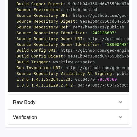
Build Signer Digest
:
Runner Environment
:
 github
-
Source Repository URI
:
 https
:
//github.com/geo
-
Source Repository Digest
:
Source Repository Ref
:
Source Repository Identifier
:
'242136607'
Source Repository Owner URI
:
 https
:
//github.com/g
Source Repository Owner Identifier
:
'58000448'
Build Config URI
:
 https
:
//github.com/geo
-
Build Config Digest
:
Build Trigger
:
Run Invocation URI
:
 https
:
//github.com/geo
-
Source Repository Visibility At Signing
:
1.3.6.1.4.1.57264.1.23
:
 0c
:
04
:
70
:
79:70:69
1.3.6.1.4.1.11129.2.4.2
:
 04
:
79
:
00
:
77
:
00
:
75
:
00
:
dd
:
Raw Body
Verification