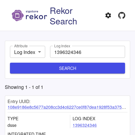
Rekor
Search
Attribute
Log Index
Log Index
SEARCH
Showing
1
-
1
of
1
Entry UUID:
108e9186e8c5677a208cc3d4c6227ce0f87dea1928f53a375198c810b652e39016d227b6340259ba
TYPE
LOG INDEX
dsse
1396324346
INTEGRATED TIME