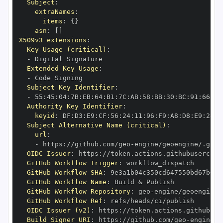
Subject
:
extraNames
:
items
:
{
}
asn
:
[
]
X509v3 extensions
:
Key Usage (critical)
:
-
Extended Key Usage
:
-
Subject Key Identifier
:
-
 55
:
45
:
04
:
7B
:
EB
:
64
:
B1
:
7C
:
AB
:
58
:
BB
:
30
:
BC
:
91
:
66
:
3D
Authority Key Identifier
:
keyid
:
 DF
:
D3
:
E9
:
CF
:
56
:
24
:
11
:
96
:
F9
:
A8
:
D8
:
E9
:
28
:
5
Subject Alternative Name (critical)
:
url
:
-
 https
:
//github.com/geo
-
OIDC Issuer
:
 https
:
GitHub Workflow Trigger
:
GitHub Workflow SHA
:
GitHub Workflow Name
:
GitHub Workflow Repository
:
 geo
-
GitHub Workflow Ref
:
OIDC Issuer (v2)
:
 https
:
Build Signer URI
:
 https
:
//github.com/geo
-