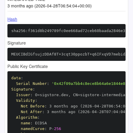
3 months ago (2026-04-28T06:54:04+00:00)
Hash
sha256:f361d8b249789fc0ee668ad72ceb60baada2846e375f
Signature
MEUCIBdIGfsujzDDAf8T+3cqt30ppozbT+q6IFxqVD7mebidAiE
Public Key Certificate
data
:
Serial Number
:
'0x42f09a7bb4c8ece8b64a6e1844e83bc
Signature
:
Issuer
:
 O=sigstore.dev
,
 CN=sigstore
-
Validity
:
Not Before
:
 3 months ago (2026
-
04
-
28T06
:
54
:
04+0
Not After
:
 3 months ago (2026
-
04
-
28T07
:
04
:
04+00
Algorithm
:
name
:
namedCurve
:
 P
-
256