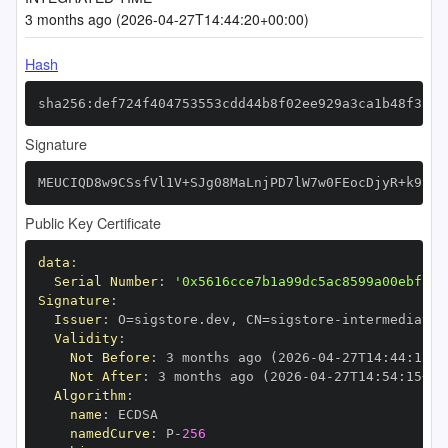
3 months ago (2026-04-27T14:44:20+00:00)
Hash
sha256:def724f404753553cdd44b8f02ee929a3ca1b48f3c55
Signature
MEUCIQD8w9CSsfVl1V+SJg08MaLnjPD7lW7w0FEocDjyR+k9ygI
Public Key Certificate
data
:
Serial Number
:
'0x5616cce7b1a99dc5ac8599a00ebf822
Signature
:
Issuer
:
 O=sigstore.dev
,
 CN=sigstore
-
Validity
:
Not Before
:
 3 months ago (2026
-
04
-
27T14
:
44
:
15+0
Not After
:
 3 months ago (2026
-
04
-
27T14
:
54
:
15+00
Algorithm
:
name
:
namedCurve
:
 P
-
256