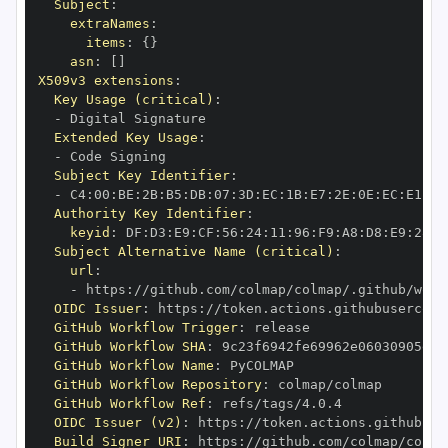
Subject
:
extraNames
:
items
:
{
}
asn
:
[
]
X509v3 extensions
:
Key Usage (critical)
:
-
Extended Key Usage
:
-
Subject Key Identifier
:
-
 C4
:
00
:
BE
:
2B
:
B5
:
DB
:
07
:
3D
:
EC
:
1B
:
E7
:
2E
:
0E
:
EC
:
E1
:
AA
Authority Key Identifier
:
keyid
:
 DF
:
D3
:
E9
:
CF
:
56
:
24
:
11
:
96
:
F9
:
A8
:
D8
:
E9
:
28
:
5
Subject Alternative Name (critical)
:
url
:
-
 https
:
//github.com/colmap/colmap/.github/work
OIDC Issuer
:
 https
:
GitHub Workflow Trigger
:
GitHub Workflow SHA
:
GitHub Workflow Name
:
GitHub Workflow Repository
:
GitHub Workflow Ref
:
OIDC Issuer (v2)
:
 https
:
Build Signer URI
:
 https
:
//github.com/colmap/colma