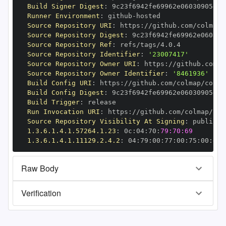
Build Signer Digest
:
Runner Environment
:
 github
-
Source Repository URI
:
 https
:
Source Repository Digest
:
Source Repository Ref
:
Source Repository Identifier
:
'23007417'
Source Repository Owner URI
:
 https
:
Source Repository Owner Identifier
:
'8461936'
Build Config URI
:
 https
:
//github.com/colmap/colma
Build Config Digest
:
Build Trigger
:
Run Invocation URI
:
 https
:
Source Repository Visibility At Signing
:
1.3.6.1.4.1.57264.1.23
:
 0c
:
04
:
70
:
79:70:69
1.3.6.1.4.1.11129.2.4.2
:
 04
:
79
:
00
:
77
:
00
:
75
:
00
:
dd
:
Raw Body
Verification