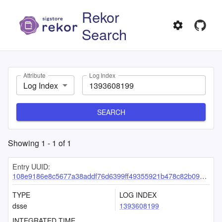
Rekor
Search
Attribute
Log Index
Log Index
SEARCH
Showing
1
-
1
of
1
Entry UUID:
108e9186e8c5677a38addf76d6399ff49355921b478c82b09aa55d356a0f6462f5438fc9490b6b67
TYPE
LOG INDEX
dsse
1393608199
INTEGRATED TIME