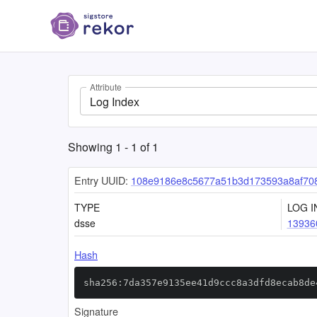
Attribute
Log Index
Showing
1
-
1
of
1
Entry UUID:
108e9186e8c5677a51b3d173593a8af70
TYPE
LOG I
dsse
13936
Hash
sha256:7da357e9135ee41d9ccc8a3dfd8ecab8de
Signature