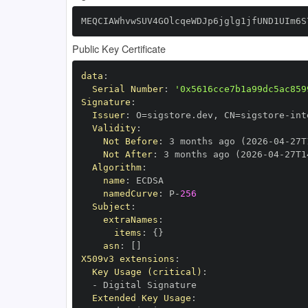
MEQCIAWhvwSUV4GOlcqeWDJp6jglg1jfUND1UIm6S
Public Key Certificate
data
:
Serial Number
:
'0x5616cce7b1a99dc5ac859
Signature
:
Issuer
:
 O=sigstore.dev
,
 CN=sigstore
-
Validity
:
Not Before
:
 3 months ago (2026
-
04
-
27T
Not After
:
 3 months ago (2026
-
04
-
27T1
Algorithm
:
name
:
namedCurve
:
 P
-
256
Subject
:
extraNames
:
items
:
{
}
asn
:
[
]
X509v3 extensions
:
Key Usage (critical)
:
-
Extended Key Usage
: