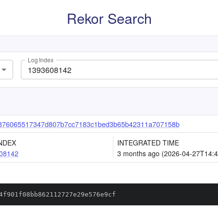
Rekor Search
Log Index
876065517347d807b7cc7183c1bed3b65b42311a707158b
NDEX
INTEGRATED TIME
08142
3 months ago (2026-04-27T14:4
4f901f08bb862112727e29e576e9cf