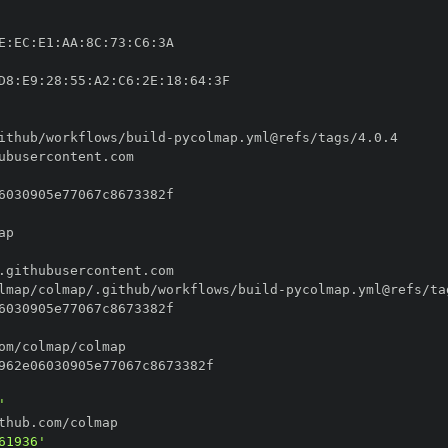
E
:
EC
:
E1
:
AA
:
8C
:
73
:
C6
:
D8
:
E9
:
28
:
55
:
A2
:
C6
:
2E
:
18
:
64
:
ithub/workflows/build
-
lmap/colmap/.github/workflows/build
-
'
61936'