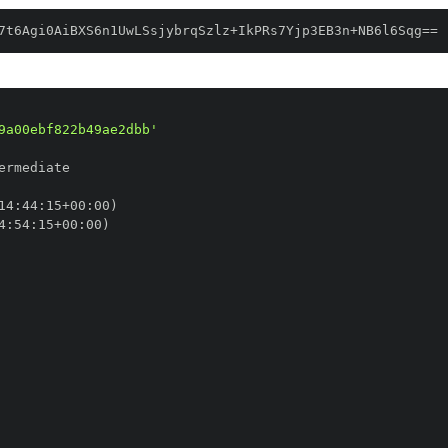
7t6Agi0AiBXS6n1UwLSsjybrqSzlz+IkPRs7Yjp3EB3n+NB6l6Sqg==
9a00ebf822b49ae2dbb'
14
:
44
:
15+00
:
4
:
54
:
15+00
: