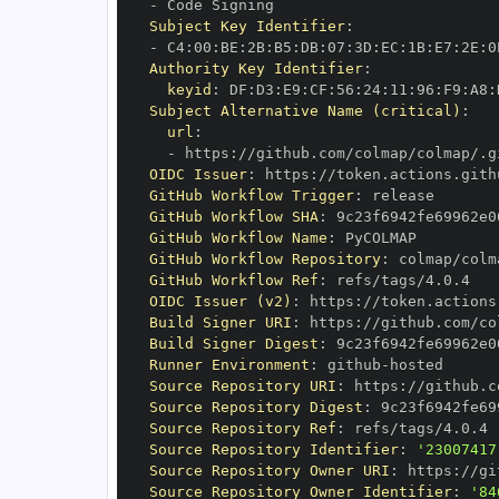
-
Subject Key Identifier
:
-
 C4
:
00
:
BE
:
2B
:
B5
:
DB
:
07
:
3D
:
EC
:
1B
:
E7
:
2E
:
0
Authority Key Identifier
:
keyid
:
 DF
:
D3
:
E9
:
CF
:
56
:
24
:
11
:
96
:
F9
:
A8
:
Subject Alternative Name (critical)
:
url
:
-
 https
:
//github.com/colmap/colmap/.g
OIDC Issuer
:
 https
:
GitHub Workflow Trigger
:
GitHub Workflow SHA
:
GitHub Workflow Name
:
GitHub Workflow Repository
:
GitHub Workflow Ref
:
OIDC Issuer (v2)
:
 https
:
Build Signer URI
:
 https
:
//github.com/co
Build Signer Digest
:
Runner Environment
:
 github
-
Source Repository URI
:
 https
:
Source Repository Digest
:
Source Repository Ref
:
Source Repository Identifier
:
'23007417
Source Repository Owner URI
:
 https
:
Source Repository Owner Identifier
:
'84