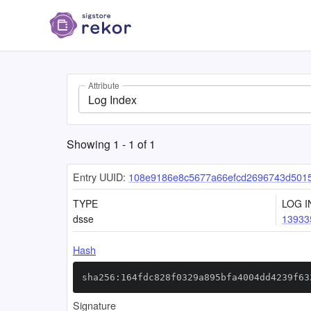
Attribute
Log Index
Showing
1
-
1
of
1
Entry UUID:
108e9186e8c5677a66efcd2696743d5015
TYPE
LOG I
dsse
13933
Hash
sha256:164fdc828f0329a895bfa4004dd4239f63
Signature