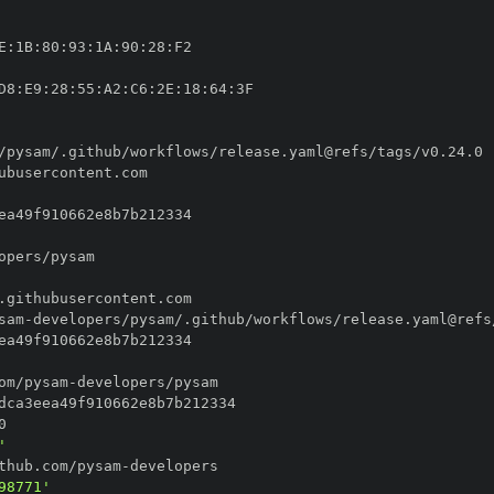
E
:
1B
:
80
:
93
:
1A
:
90
:
28
:
D8
:
E9
:
28
:
55
:
A2
:
C6
:
2E
:
18
:
64
:
sam
-
om/pysam
-
'
thub.com/pysam
-
98771'