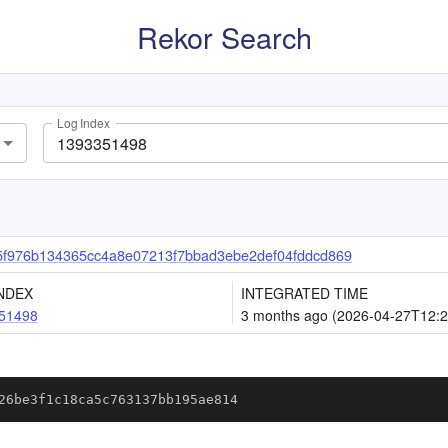
Rekor Search
Log Index
f976b134365cc4a8e07213f7bbad3ebe2def04fddcd869
NDEX
INTEGRATED TIME
51498
3 months ago (2026-04-27T12:2
26be3f1c18ca5c763137bb195ae814