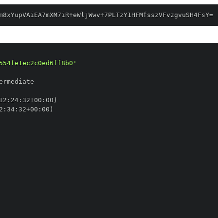
m8xYupVAiEA7mXM7iR+eWljWwv+7PLTzY1HFMfsszVFvzgvuSH4FsY=
554fe1ec2c0ed6ff8b0'
12
:
24
:
32+00
:
2
:
34
:
32+00
: