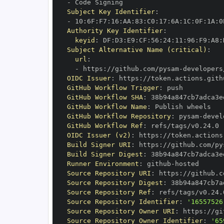
-
Subject Key Identifier
:
-
 10
:
6F
:
F7
:
16
:
AA
:
83
:
C0
:
17
:
6A
:
1C
:
0F
:
1A
:
0
Authority Key Identifier
:
keyid
:
 DF
:
D3
:
E9
:
CF
:
56
:
24
:
11
:
96
:
F9
:
A8
:
Subject Alternative Name (critical)
:
url
:
-
 https
:
//github.com/pysam
-
OIDC Issuer
:
 https
:
GitHub Workflow Trigger
:
GitHub Workflow SHA
:
GitHub Workflow Name
:
GitHub Workflow Repository
:
 pysam
-
GitHub Workflow Ref
:
OIDC Issuer (v2)
:
 https
:
Build Signer URI
:
 https
:
//github.com/py
Build Signer Digest
:
Runner Environment
:
 github
-
Source Repository URI
:
 https
:
//github.c
Source Repository Digest
:
Source Repository Ref
:
Source Repository Identifier
:
'16557526
Source Repository Owner URI
:
 https
:
//gi
Source Repository Owner Identifier
:
'65