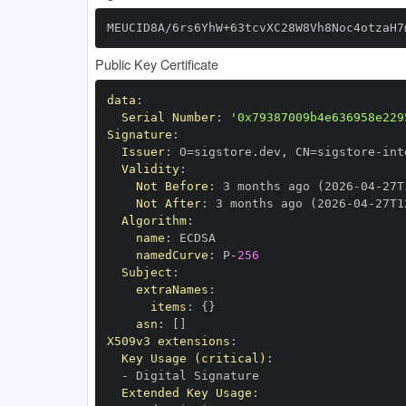
MEUCID8A/6rs6YhW+63tcvXC28W8Vh8Noc4otzaH7
Public Key Certificate
data
:
Serial Number
:
'0x79387009b4e636958e229
Signature
:
Issuer
:
 O=sigstore.dev
,
 CN=sigstore
-
Validity
:
Not Before
:
 3 months ago (2026
-
04
-
27T
Not After
:
 3 months ago (2026
-
04
-
27T1
Algorithm
:
name
:
namedCurve
:
 P
-
256
Subject
:
extraNames
:
items
:
{
}
asn
:
[
]
X509v3 extensions
:
Key Usage (critical)
:
-
Extended Key Usage
: