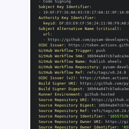
-
Subject Key Identifier
:
-
 10
:
6F
:
F7
:
16
:
AA
:
83
:
C0
:
17
:
6A
:
1C
:
0F
:
1A
:
0
Authority Key Identifier
:
keyid
:
 DF
:
D3
:
E9
:
CF
:
56
:
24
:
11
:
96
:
F9
:
A8
:
Subject Alternative Name (critical)
:
url
:
-
 https
:
//github.com/pysam
-
OIDC Issuer
:
 https
:
GitHub Workflow Trigger
:
GitHub Workflow SHA
:
GitHub Workflow Name
:
GitHub Workflow Repository
:
 pysam
-
GitHub Workflow Ref
:
OIDC Issuer (v2)
:
 https
:
Build Signer URI
:
 https
:
//github.com/py
Build Signer Digest
:
Runner Environment
:
 github
-
Source Repository URI
:
 https
:
//github.c
Source Repository Digest
:
Source Repository Ref
:
Source Repository Identifier
:
'16557526
Source Repository Owner URI
:
 https
:
//gi
Source Repository Owner Identifier
:
'65