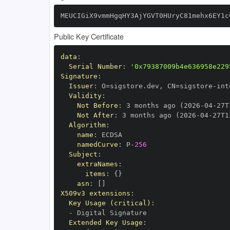
MEUCIGiX9vmmHgqHY3AjYGVT0HUryC81mehx6EY1c
Public Key Certificate
data
:
Serial Number
:
'0x79387009b4e636958e229
Signature
:
Issuer
:
 O=sigstore.dev
,
 CN=sigstore
-
Validity
:
Not Before
:
 3 months ago (2026
-
04
-
27T
Not After
:
 3 months ago (2026
-
04
-
27T1
Algorithm
:
name
:
namedCurve
:
 P
-
256
Subject
:
extraNames
:
items
:
{
}
asn
:
[
]
X509v3 extensions
:
Key Usage (critical)
:
-
Extended Key Usage
: