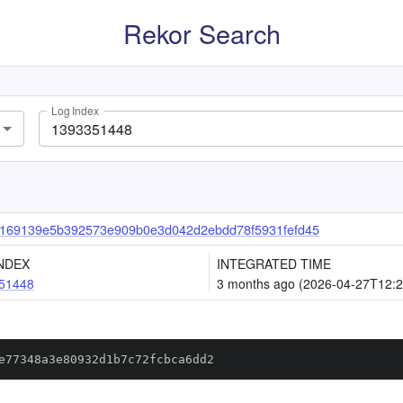
Rekor Search
Log Index
169139e5b392573e909b0e3d042d2ebdd78f5931fefd45
NDEX
INTEGRATED TIME
51448
3 months ago (2026-04-27T12:2
e77348a3e80932d1b7c72fcbca6dd2