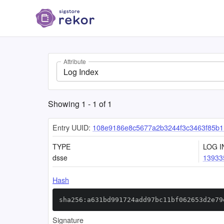
Attribute
Log Index
Showing
1
-
1
of
1
Entry UUID:
108e9186e8c5677a2b3244f3c3463f85b1
TYPE
LOG I
dsse
13933
Hash
sha256:a631bd991724add97bc11bf062653d2e79
Signature