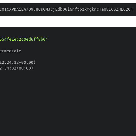
C01CXPDAiEA/O9J8Qs0MJCjEdbO6iGnftpzxmgknCTaU8ICSZHL62Q=
554fe1ec2c0ed6ff8b0'
12
:
24
:
32+00
:
2
:
34
:
32+00
: