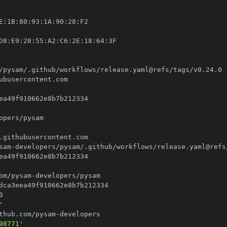
E
:
1B
:
80
:
93
:
1A
:
90
:
28
:
D8
:
E9
:
28
:
55
:
A2
:
C6
:
2E
:
18
:
64
:
sam
-
om/pysam
-
'
thub.com/pysam
-
98771'