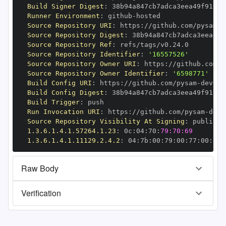
Build Signer Digest
:
Runner Environment
:
 github
-
Source Repository URI
:
 https
:
//github.com/pysam
-
Source Repository Digest
:
Source Repository Ref
:
Source Repository Identifier
:
'16557526'
Source Repository Owner URI
:
 https
:
//github.com/p
Source Repository Owner Identifier
:
'6598771'
Build Config URI
:
 https
:
//github.com/pysam
-
Build Config Digest
:
Build Trigger
:
Run Invocation URI
:
 https
:
//github.com/pysam
-
Source Repository Visibility At Signing
:
1.3.6.1.4.1.57264.1.23
:
 0c
:
04
:
70
:
79:70:69
1.3.6.1.4.1.11129.2.4.2
:
 04
:
7b
:
00
:
79
:
00
:
77
:
00
:
dd
:
Raw Body
Verification