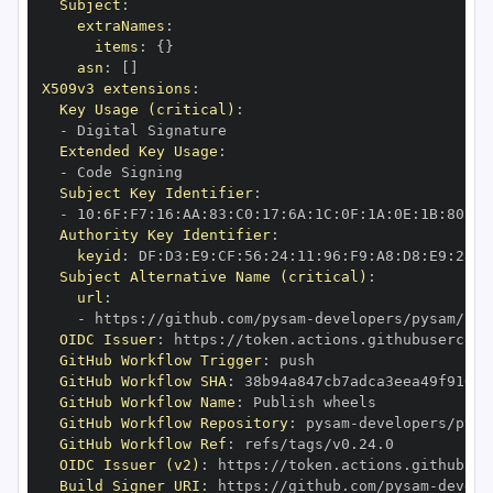
Subject
:
extraNames
:
items
:
{
}
asn
:
[
]
X509v3 extensions
:
Key Usage (critical)
:
-
Extended Key Usage
:
-
Subject Key Identifier
:
-
 10
:
6F
:
F7
:
16
:
AA
:
83
:
C0
:
17
:
6A
:
1C
:
0F
:
1A
:
0E
:
1B
:
80
:
93
Authority Key Identifier
:
keyid
:
 DF
:
D3
:
E9
:
CF
:
56
:
24
:
11
:
96
:
F9
:
A8
:
D8
:
E9
:
28
:
5
Subject Alternative Name (critical)
:
url
:
-
 https
:
//github.com/pysam
-
OIDC Issuer
:
 https
:
GitHub Workflow Trigger
:
GitHub Workflow SHA
:
GitHub Workflow Name
:
GitHub Workflow Repository
:
 pysam
-
GitHub Workflow Ref
:
OIDC Issuer (v2)
:
 https
:
Build Signer URI
:
 https
:
//github.com/pysam
-