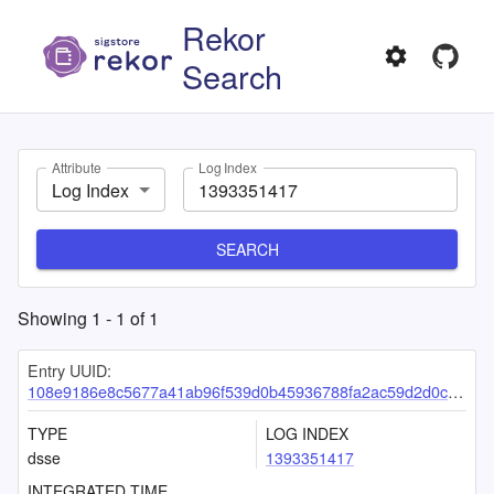
Rekor
Search
Attribute
Log Index
Log Index
SEARCH
Showing
1
-
1
of
1
Entry UUID:
108e9186e8c5677a41ab96f539d0b45936788fa2ac59d2d0c7a0a8d9a1342a1c10de18ccd7cc9907
TYPE
LOG INDEX
dsse
1393351417
INTEGRATED TIME