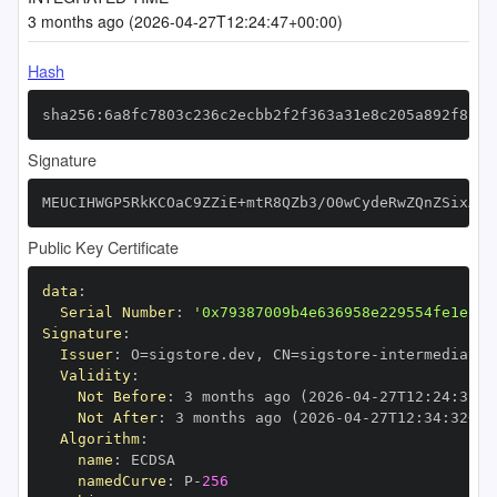
3 months ago (2026-04-27T12:24:47+00:00)
Hash
sha256:6a8fc7803c236c2ecbb2f2f363a31e8c205a892f8136
Signature
MEUCIHWGP5RkKCOaC9ZZiE+mtR8QZb3/O0wCydeRwZQnZSixAiE
Public Key Certificate
data
:
Serial Number
:
'0x79387009b4e636958e229554fe1ec2c
Signature
:
Issuer
:
 O=sigstore.dev
,
 CN=sigstore
-
Validity
:
Not Before
:
 3 months ago (2026
-
04
-
27T12
:
24
:
32+0
Not After
:
 3 months ago (2026
-
04
-
27T12
:
34
:
32+00
Algorithm
:
name
:
namedCurve
:
 P
-
256